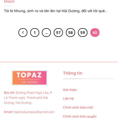
khách
Tôi là Nhung, sinh ra và lớn lên tại Hải Dương, đối với tôi quê...
1
…
57
58
59
60
Thông tin
Giới thiệu
Địa chỉ
:
Đường Phạm Ngũ Lão, P.
Lê Thanh nghị, Thành phố Hải
Liên hệ
Dương, Hải Dương.
Chính sách bảo mật
Email
:
tophaiduongaz@gmail.com
Chính sách bản quyền