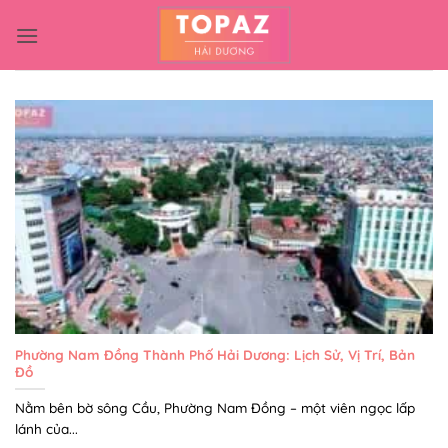
Bỏ
qua
nội
dung
Phường Nam Đồng Thành Phố Hải Dương: Lịch Sử, Vị Trí, Bản
Đồ
Nằm bên bờ sông Cầu, Phường Nam Đồng – một viên ngọc lấp
lánh của...