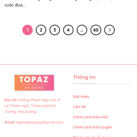
cuộc đua...
1
2
3
4
…
60
Thông tin
Giới thiệu
Địa chỉ
:
Đường Phạm Ngũ Lão, P.
Lê Thanh nghị, Thành phố Hải
Liên hệ
Dương, Hải Dương.
Chính sách bảo mật
Email
:
tophaiduongaz@gmail.com
Chính sách bản quyền