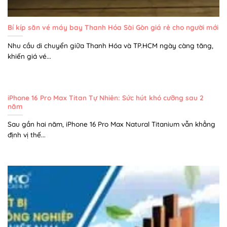
Bí kíp săn vé máy bay Thanh Hóa Sài Gòn giá rẻ cho người mới
Nhu cầu di chuyển giữa Thanh Hóa và TP.HCM ngày càng tăng,
khiến giá vé...
iPhone 16 Pro Max Titan Tự Nhiên: Sức hút khó cưỡng sau 2
năm
Sau gần hai năm, iPhone 16 Pro Max Natural Titanium vẫn khẳng
định vị thế...