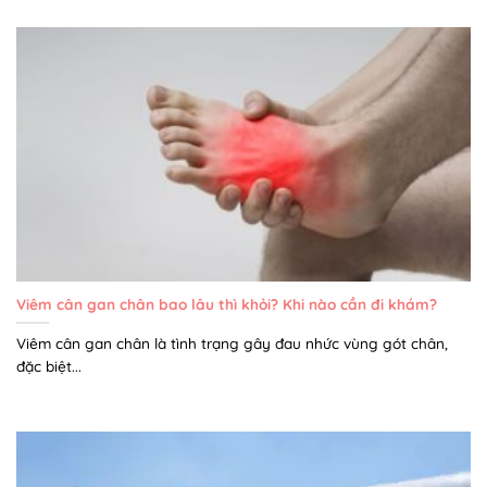
Viêm cân gan chân bao lâu thì khỏi? Khi nào cần đi khám?
Viêm cân gan chân là tình trạng gây đau nhức vùng gót chân,
đặc biệt...