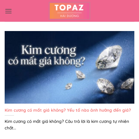
Bỏ
qua
nội
dung
Kim cương có mất giá không? Yếu tố nào ảnh hưởng đến giá?
Kim cương có mất giá không? Câu trả lời là kim cương tự nhiên
chất...