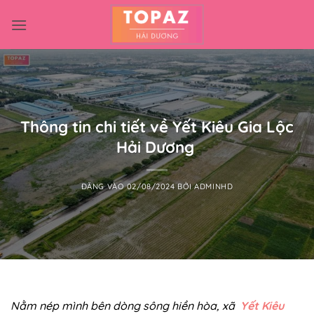
Bỏ
qua
nội
dung
Thông tin chi tiết về Yết Kiêu Gia Lộc
Hải Dương
ĐĂNG VÀO
02/08/2024
BỞI
ADMINHD
Nằm nép mình bên dòng sông hiền hòa, xã
Yết Kiêu