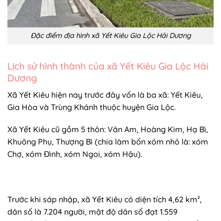
Đặc điểm địa hình xã Yết Kiêu Gia Lộc Hải Dương
Lịch sử hình thành của xã Yết Kiêu Gia Lộc Hải
Dương
Xã Yết Kiêu hiện nay trước đây vốn là ba xã: Yết Kiêu,
Gia Hòa và Trùng Khánh thuộc huyện Gia Lộc.
Xã Yết Kiêu cũ gồm 5 thôn: Vân Am, Hoàng Kim, Hạ Bì,
Khuông Phụ, Thượng Bì (chia làm bốn xóm nhỏ là: xóm
Chợ, xóm Đình, xóm Ngoi, xóm Hậu).
Trước khi sáp nhập, xã Yết Kiêu có diện tích 4,62 km²,
dân số là 7.204 người, mật độ dân số đạt 1.559