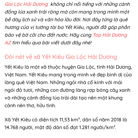
Gia Lộc Hải Dương
không chỉ nổi tiếng với những cánh
đồng lúa xanh trải rộng mà còn mang trong mình một
bề dày lịch sử và văn hóa lâu đời. Nơi đây từng là quê
hương của vị tướng tài ba Yết Kiêu, người đã góp phần
bảo vệ bờ cõi cho đất nước. Hãy cùng
Top Hải Dương
AZ
tìm hiểu qua bài viết dưới đây nhé!
Đôi nét về xã Yết Kiêu Gia Lộc Hải Dương
Yết Kiêu là một xã thuộc huyện Gia Lộc, tỉnh Hải Dương,
Việt Nam. Yết Kiêu mang trong mình vẻ đẹp bình dị của
làng quê Việt Nam. Những ngôi nhà cổ kính với mái
ngói đỏ tươi, những con đường làng rợp bóng cây xanh
và những cánh đồng lúa trải dài tạo nên một khung
cảnh nên thơ, hữu tình.
Xã Yết Kiêu có diện tích 11,53 km², dân số năm 2018 là
14.768 người, mật độ dân số đạt 1.281 người/km².