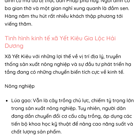
đình cũ mà đã bị thực dân Pháp phá huỷ. Ngôi đình có
ba gian thờ và một gian nghỉ xung quanh là đầm sen.
Hàng năm thu hút rất nhiều khách thập phương tới
viếng thăm.
Tình hình kinh tế xã Yết Kiêu Gia Lộc Hải
Dương
Xã Yết Kiêu với những lợi thế về vị trí địa lý, truyền
thống sản xuất nông nghiệp và sự đầu tư phát triển hạ
tầng đang có những chuyển biến tích cực về kinh tế.
Nông nghiệp
Lúa gạo: Vẫn là cây trồng chủ lực, chiếm tỷ trọng lớn
trong sản xuất nông nghiệp. Tuy nhiên, người dân
đang dần chuyển đổi cơ cấu cây trồng, áp dụng các
tiến bộ khoa học kỹ thuật để nâng cao năng suất và
chất lượng sản phẩm.