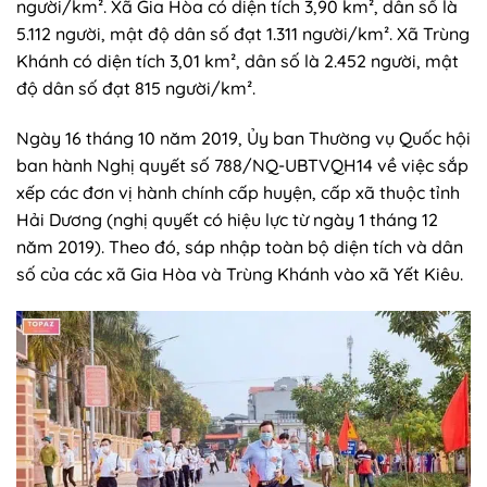
người/km². Xã Gia Hòa có diện tích 3,90 km², dân số là
5.112 người, mật độ dân số đạt 1.311 người/km². Xã Trùng
Khánh có diện tích 3,01 km², dân số là 2.452 người, mật
độ dân số đạt 815 người/km².
Ngày 16 tháng 10 năm 2019, Ủy ban Thường vụ Quốc hội
ban hành Nghị quyết số 788/NQ-UBTVQH14 về việc sắp
xếp các đơn vị hành chính cấp huyện, cấp xã thuộc tỉnh
Hải Dương (nghị quyết có hiệu lực từ ngày 1 tháng 12
năm 2019). Theo đó, sáp nhập toàn bộ diện tích và dân
số của các xã Gia Hòa và Trùng Khánh vào xã Yết Kiêu.