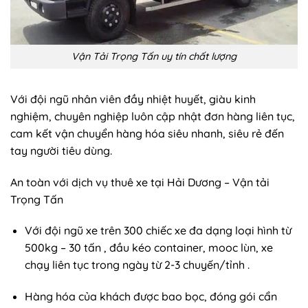
Vận Tải Trọng Tấn uy tín chất lượng
Với đội ngũ nhân viên đầy nhiệt huyết, giàu kinh
nghiệm, chuyên nghiệp luôn cập nhật đơn hàng liên tục,
cam kết vận chuyển hàng hóa siêu nhanh, siêu rẻ đến
tay người tiêu dùng.
An toàn với dịch vụ thuê xe tại Hải Dương – Vận tải
Trọng Tấn
Với đội ngũ xe trên 300 chiếc xe đa dạng loại hình từ
500kg – 30 tấn , đầu kéo container, mooc lùn, xe
chạy liên tục trong ngày từ 2-3 chuyến/tỉnh .
Hàng hóa của khách được bao bọc, đóng gói cẩn