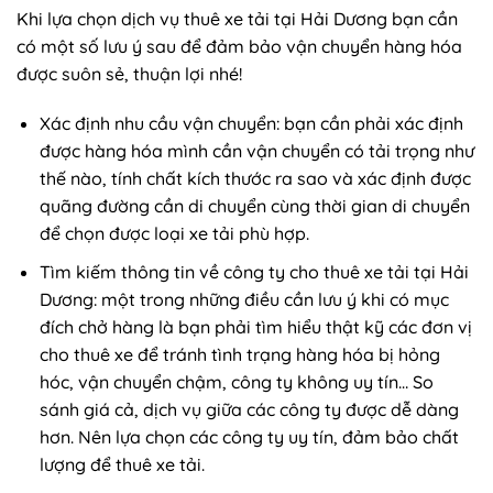
Khi lựa chọn dịch vụ thuê xe tải tại Hải Dương bạn cần
có một số lưu ý sau để đảm bảo vận chuyển hàng hóa
được suôn sẻ, thuận lợi nhé!
Xác định nhu cầu vận chuyển: bạn cần phải xác định
được hàng hóa mình cần vận chuyển có tải trọng như
thế nào, tính chất kích thước ra sao và xác định được
quãng đường cần di chuyển cùng thời gian di chuyển
để chọn được loại xe tải phù hợp.
Tìm kiếm thông tin về công ty cho thuê xe tải tại Hải
Dương: một trong những điều cần lưu ý khi có mục
đích chở hàng là bạn phải tìm hiểu thật kỹ các đơn vị
cho thuê xe để tránh tình trạng hàng hóa bị hỏng
hóc, vận chuyển chậm, công ty không uy tín… So
sánh giá cả, dịch vụ giữa các công ty được dễ dàng
hơn. Nên lựa chọn các công ty uy tín, đảm bảo chất
lượng để thuê xe tải.