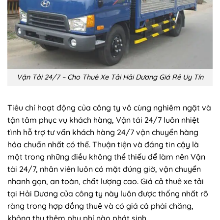
Vận Tải 24/7 – Cho Thuê Xe Tải Hải Dương Giá Rẻ Uy Tín
Tiêu chí hoạt động của công ty vô cùng nghiêm ngặt và
tận tâm phục vụ khách hàng, Vận
tải 24/7 luôn nhiệt
tình hỗ trợ tư vấn khách hàng 24/7 vận chuyển hàng
hóa chuẩn nhất có thể. Thuận tiện và đáng tin cậy là
một trong những điều không thể thiếu để làm nên Vận
tải 24/7, nhân viên luôn có mặt đúng giờ, vận chuyển
nhanh gọn, an toàn, chất lượng cao.
Giá cả thuê xe tải
tại Hải Dương của công ty này luôn được thống nhất rõ
ràng trong hợp đồng thuê và có giá cả phải chăng,
không thu thêm phụ phí nào phát sinh.