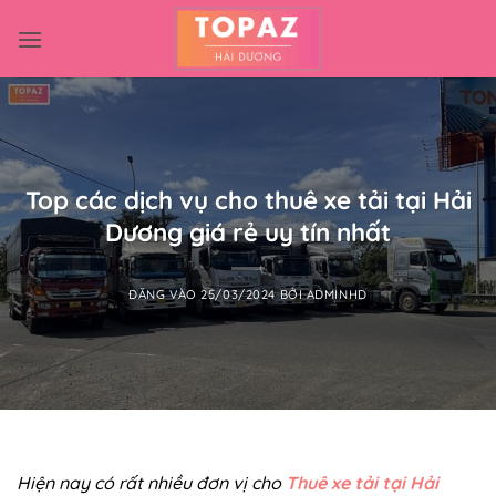
Bỏ
qua
nội
dung
Top các dịch vụ cho thuê xe tải tại Hải
Dương giá rẻ uy tín nhất
ĐĂNG VÀO
25/03/2024
BỞI
ADMINHD
Hiện nay có rất nhiều đơn vị cho
Thuê xe tải tại Hải