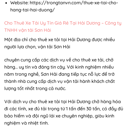
Website:
https://trongtanvn.com/thue-xe-tai-cho-
hang-tai-hai-duong/
Cho Thuê Xe Tải Uy Tín Giá Rẻ Tại Hải Dương – Công ty
TNHH vận tải Sơn Hải
Một địa chỉ cho thuê xe tải tại Hải Dương được nhiều
người lựa chọn, vận tải Sơn Hải
chuyên cung cấp các dịch vụ về cho thuê xe tải, chở
hàng… uy tín và đáng tin cậy. Với kinh nghiệm nhiều
năm trong nghề, Sơn Hải đang tiếp tục nỗ lực để trở
thành nhà cung cấp dịch vụ vận tải hành khách chất
lượng tốt nhất trong cả nước.
Với dịch vụ cho thuê xe tải tại Hải Dương chở hàng hóa
đi các tỉnh, xe đủ tải trọng từ 1 tấn đến 30 tấn, có đầy đủ
bảo hiểm và đội ngũ lái xe chuyên nghiệp, giàu kinh
nghiệm và nhiệt tình.