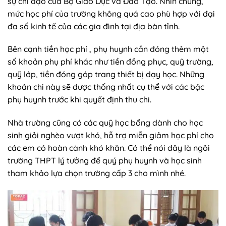
sự chỉ đạo của Bộ Giáo Dục và Đào Tạo. Nhìn chung,
mức học phí của trường không quá cao phù hợp với đại
đa số kinh tế của các gia đình tại địa bàn tỉnh.
Bên cạnh tiền học phí , phụ huynh cần đóng thêm một
số khoản phụ phí khác như tiền đồng phục, quỹ trường,
quỹ lớp, tiền đóng góp trang thiết bị dạy học. Những
khoản chi này sẽ được thống nhất cụ thể với các bậc
phụ huynh trước khi quyết định thu chi.
Nhà trường cũng có các quỹ học bổng dành cho học
sinh giỏi nghèo vượt khó, hỗ trợ miễn giảm học phí cho
các em có hoàn cảnh khó khăn. Có thể nói đây là ngôi
trường THPT lý tưởng để quý phụ huynh và học sinh
tham khảo lựa chọn trường cấp 3 cho mình nhé.