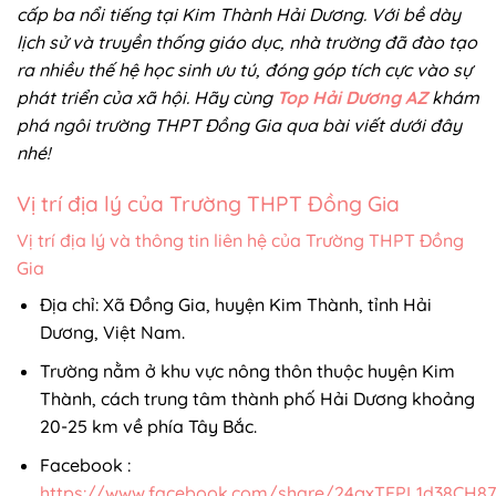
cấp ba nổi tiếng tại Kim Thành Hải Dương. Với bề dày
lịch sử và truyền thống giáo dục, nhà trường đã đào tạo
ra nhiều thế hệ học sinh ưu tú, đóng góp tích cực vào sự
phát triển của xã hội. Hãy cùng
Top Hải Dương AZ
khám
phá ngôi trường THPT Đồng Gia qua bài viết dưới đây
nhé!
Vị trí địa lý của Trường THPT Đồng Gia
Vị trí địa lý và thông tin liên hệ của Trường THPT Đồng
Gia
Địa chỉ: Xã Đồng Gia, huyện Kim Thành, tỉnh Hải
Dương, Việt Nam.
Trường nằm ở khu vực nông thôn thuộc huyện Kim
Thành, cách trung tâm thành phố Hải Dương khoảng
20-25 km về phía Tây Bắc.
Facebook :
https://www.facebook.com/share/24gxTEPL1d38CH87