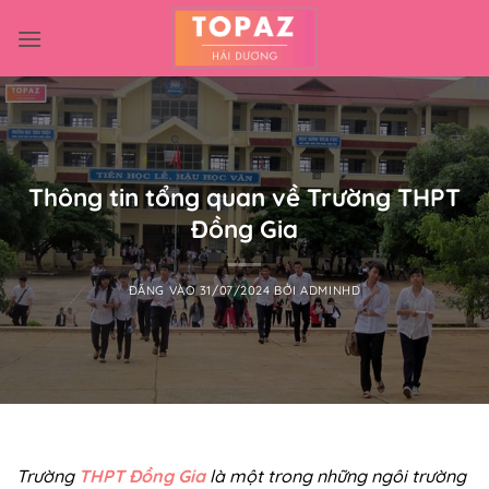
Bỏ
qua
nội
dung
Thông tin tổng quan về Trường THPT
Đồng Gia
ĐĂNG VÀO
31/07/2024
BỞI
ADMINHD
Trường
THPT Đồng Gia
là một trong những ngôi trường