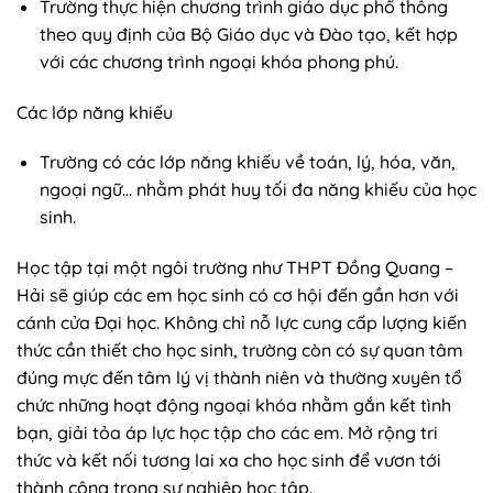
Trường thực hiện chương trình giáo dục phổ thông
theo quy định của Bộ Giáo dục và Đào tạo, kết hợp
với các chương trình ngoại khóa phong phú.
Các lớp năng khiếu
Trường có các lớp năng khiếu về toán, lý, hóa, văn,
ngoại ngữ… nhằm phát huy tối đa năng khiếu của học
sinh.
Học tập tại một ngôi trường như THPT Đồng Quang –
Hải sẽ giúp các em học sinh có cơ hội đến gần hơn với
cánh cửa Đại học. Không chỉ nỗ lực cung cấp lượng kiến
thức cần thiết cho học sinh, trường còn có sự quan tâm
đúng mực đến tâm lý vị thành niên và thường xuyên tổ
chức những hoạt động ngoại khóa nhằm gắn kết tình
bạn, giải tỏa áp lực học tập cho các em. Mở rộng tri
thức và kết nối tương lai xa cho học sinh để vươn tới
thành công trong sự nghiệp học tập.