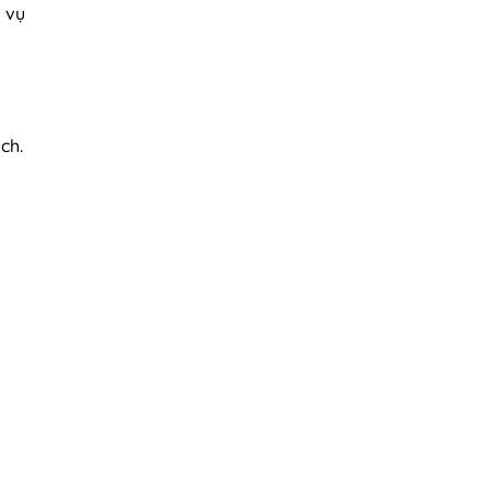
 vụ
ch.