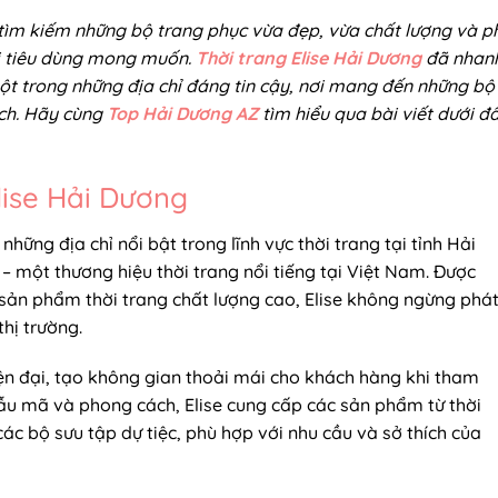
c tìm kiếm những bộ trang phục vừa đẹp, vừa chất lượng và p
ời tiêu dùng mong muốn.
Thời trang Elise Hải Dương
đã nhan
ột trong những địa chỉ đáng tin cậy, nơi mang đến những bộ
ách. Hãy cùng
Top Hải Dương AZ
tìm hiểu qua bài viết dưới đ
Elise Hải Dương
hững địa chỉ nổi bật trong lĩnh vực thời trang tại tỉnh Hải
– một thương hiệu thời trang nổi tiếng tại Việt Nam. Được
ản phẩm thời trang chất lượng cao, Elise không ngừng phá
thị trường.
ện đại, tạo không gian thoải mái cho khách hàng khi tham
u mã và phong cách, Elise cung cấp các sản phẩm từ thời
ác bộ sưu tập dự tiệc, phù hợp với nhu cầu và sở thích của