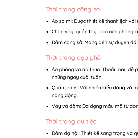
Thời trang công sở
Áo sơ mi: Được thiết kế thanh lịch vớ
Chân váy, quần tây: Tạo nên phong các
Đầm công sở: Mang đến sự duyên dáng 
Thời trang dạo phố
Áo phông và áo thun: Thoải mái, dễ p
những ngày cuối tuần.
Quần jeans: Với nhiều kiểu dáng và m
năng động.
Váy và đầm: Đa dạng mẫu mã từ đơn g
Thời trang dự tiệc
Đầm dạ hội: Thiết kế sang trọng và qu