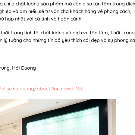
ng chỉ ở chất lượng sản phẩm mà còn ở sự tận tâm trong dịch
ghiệp và am hiểu sẽ tư vấn cho khách hàng về phong cách,
ù hợp nhất với cá tính và hoàn cảnh.
i trang tinh tế, chất lượng và dịch vụ tận tâm, Thời Trang
n lý tưởng cho những tín đồ yêu thích cái đẹp và sự phong cá
Trung, Hải Dương
elise.haiduong/about?locale=vi_VN