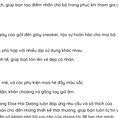
ch, giúp bạn tạo điểm nhấn cho bộ trang phục khi tham gia 
 giày cao gót đến giày sneaker, tạo sự hoàn hảo cho mọi bộ
, phù hợp với nhiều dịp sử dụng khác nhau.
h tế, giúp bạn tôn lên vẻ đẹp cá nhân.
t mẻ, và các phụ kiện mùa hè đầy màu sắc.
dặn, khăn choàng và găng tay giữ ấm.
ang Elise Hải Dương luôn đáp ứng nhu cầu và sở thích của
ản cho đến những thiết kế thời thượng, giúp bạn luôn tự tin 
ến và khám phá bộ sưu tập của chúng tôi để tìm cho mình