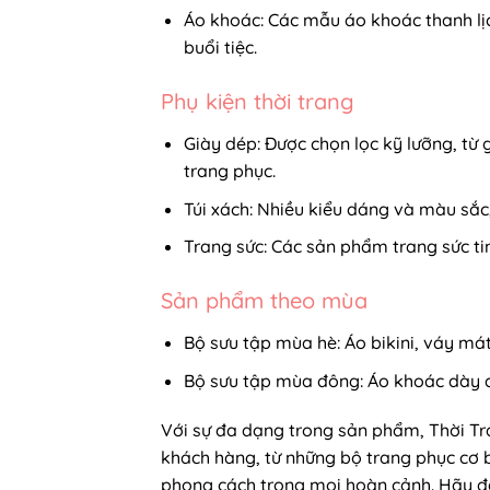
Áo khoác: Các mẫu áo khoác thanh lị
buổi tiệc.
Phụ kiện thời trang
Giày dép: Được chọn lọc kỹ lưỡng, từ
trang phục.
Túi xách: Nhiều kiểu dáng và màu sắc
Trang sức: Các sản phẩm trang sức tin
Sản phẩm theo mùa
Bộ sưu tập mùa hè: Áo bikini, váy má
Bộ sưu tập mùa đông: Áo khoác dày 
Với sự đa dạng trong sản phẩm, Thời Tr
khách hàng, từ những bộ trang phục cơ b
phong cách trong mọi hoàn cảnh. Hãy đ