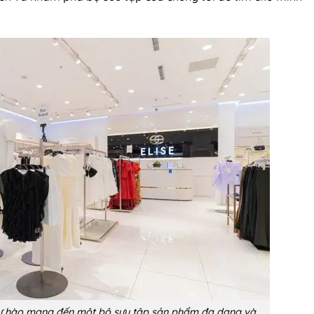
 tự hào mang đến một bộ sưu tập sản phẩm đa dạng và