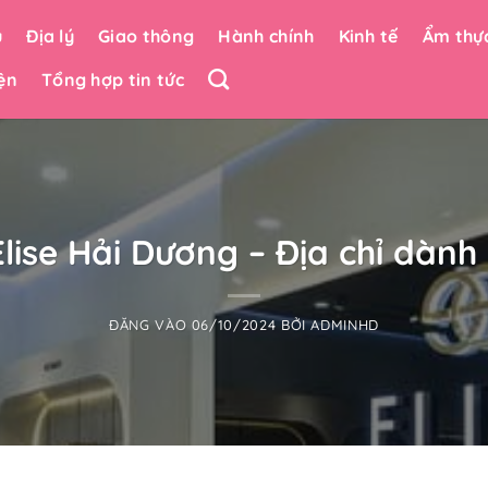
u
Địa lý
Giao thông
Hành chính
Kinh tế
Ẩm thự
ện
Tổng hợp tin tức
Elise Hải Dương – Địa chỉ dành
ĐĂNG VÀO
06/10/2024
BỞI
ADMINHD