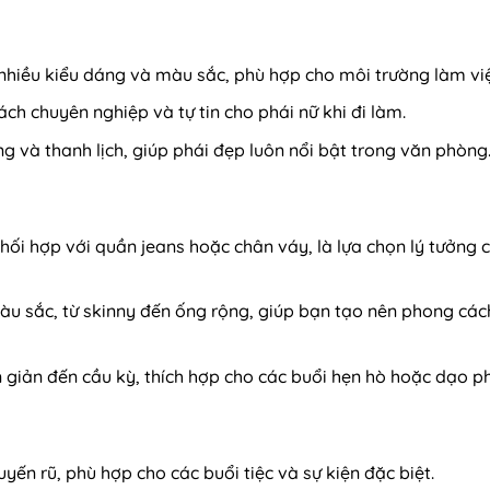
i nhiều kiểu dáng và màu sắc, phù hợp cho môi trường làm việ
h chuyên nghiệp và tự tin cho phái nữ khi đi làm.
và thanh lịch, giúp phái đẹp luôn nổi bật trong văn phòng
hối hợp với quần jeans hoặc chân váy, là lựa chọn lý tưởng 
àu sắc, từ skinny đến ống rộng, giúp bạn tạo nên phong các
iản đến cầu kỳ, thích hợp cho các buổi hẹn hò hoặc dạo ph
yến rũ, phù hợp cho các buổi tiệc và sự kiện đặc biệt.