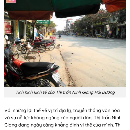
Tình hình kinh tế của Thị trấn Ninh Giang Hải Dương
Với những lợi thế về vị trí địa lý, truyền thống văn hóa
và sự nỗ lực không ngừng của người dân, Thị trấn Ninh
Giang đang ngày càng khẳng định vị thế của mình. Thị
trấn không chỉ là một địa phương giàu truyền thống mà
còn là một điểm đến du lịch hấp dẫn. Trong tương lai,
Ninh Giang hứa hẹn sẽ trở thành một viên ngọc sáng
trên bản đồ du lịch Việt Nam
Rate this post