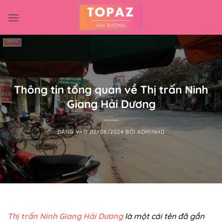
Bỏ
qua
nội
dung
Thông tin tổng quan về Thị trấn Ninh
Giang Hải Dương
ĐĂNG VÀO
02/08/2024
BỞI
ADMINHD
Thị trấn Ninh Giang Hải Dương
là một cái tên đã gắn