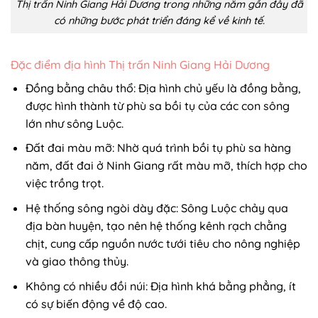
Đất đai màu mỡ: Nhờ quá trình bồi tụ phù sa hàng
năm, đất đai ở Ninh Giang rất màu mỡ, thích hợp cho
việc trồng trọt.
Hệ thống sông ngòi dày đặc: Sông Luộc chảy qua
địa bàn huyện, tạo nên hệ thống kênh rạch chằng
chịt, cung cấp nguồn nước tưới tiêu cho nông nghiệp
và giao thông thủy.
Không có nhiều đồi núi: Địa hình khá bằng phẳng, ít
có sự biến động về độ cao.
Địa hình bằng phẳng, đất đai màu mỡ là những lợi thế
lớn của thị trấn Ninh Giang, tạo điều kiện thuận lợi cho
phát triển kinh tế – xã hội.
Địa lý và địa hình Thị trấn Ninh Giang Hải Dương