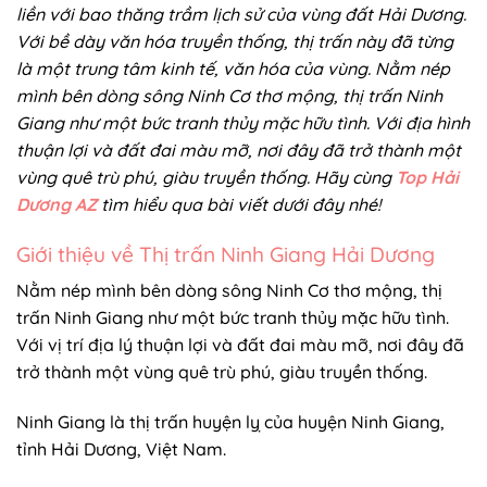
liền với bao thăng trầm lịch sử của vùng đất Hải Dương.
Với bề dày văn hóa truyền thống, thị trấn này đã từng
là một trung tâm kinh tế, văn hóa của vùng. Nằm nép
mình bên dòng sông Ninh Cơ thơ mộng, thị trấn Ninh
Giang như một bức tranh thủy mặc hữu tình. Với địa hình
thuận lợi và đất đai màu mỡ, nơi đây đã trở thành một
vùng quê trù phú, giàu truyền thống. Hãy cùng
Top Hải
Dương AZ
tìm hiểu qua bài viết dưới đây nhé!
Giới thiệu về Thị trấn Ninh Giang Hải Dương
Nằm nép mình bên dòng sông Ninh Cơ thơ mộng, thị
trấn Ninh Giang như một bức tranh thủy mặc hữu tình.
Với vị trí địa lý thuận lợi và đất đai màu mỡ, nơi đây đã
trở thành một vùng quê trù phú, giàu truyền thống.
Ninh Giang là thị trấn huyện lỵ của huyện Ninh Giang,
tỉnh Hải Dương, Việt Nam.