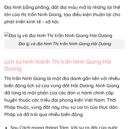
Lịch sử hình thành Thị trấn Ninh Giang Hải
Dương
Thị trấn Ninh Giang là một địa danh gắn liền với nhiều
biến động lịch sử của vùng đất Hải Dương. Ninh Giang
đã từng là một phần của các đơn vị hành chính cấp
huyện thuộc các triều đại phong kiến Việt Nam. Thời
Pháp thuộc, vùng đất này chịu sự cai trị của thực dân
Pháp và đã trải qua nhiều biến động.
Sau Cách mạng tháng Tám: Với sự ra đời của nước
Việt Nam Dân chủ Cộng hòa, Ninh Giang đã có những
bước chuyển mình quan trọng.
Chia tách và hợp nhất: Qua các giai đoạn lịch sử, địa
giới hành chính của Ninh Giang đã có những thay đổi.
Có những thời kỳ, Ninh Giang được tách ra thành thị
xã, rồi lại sáp nhập vào các huyện khác.