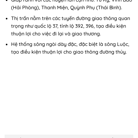
(Hải Phòng), Thanh Miện, Quỳnh Phụ (Thái Bình).
Thị trấn nằm trên các tuyến đường giao thông quan
trọng như quốc lộ 37, tỉnh lộ 392, 396, tạo điều kiện
thuận lợi cho việc đi lại và giao thương.
Hệ thống sông ngòi dày đặc, đặc biệt là sông Luộc,
tạo điều kiện thuận lợi cho giao thông đường thủy.
Thị trấn Ninh Giang Hải Dương trong những năm gần đây đã
có những bước phát triển đáng kể về kinh tế.
Đặc điểm địa hình Thị trấn Ninh Giang Hải Dương
Đồng bằng châu thổ: Địa hình chủ yếu là đồng bằng,
được hình thành từ phù sa bồi tụ của các con sông
lớn như sông Luộc.