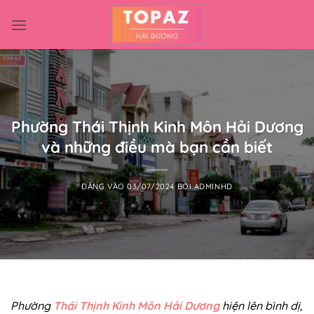
Bỏ
qua
nội
dung
Phường Thái Thịnh Kinh Môn Hải Dương
và những điều mà bạn cần biết
ĐĂNG VÀO
03/07/2024
BỞI
ADMINHD
Phường
Thái Thịnh Kinh Môn Hải Dương
hiện lên bình dị,