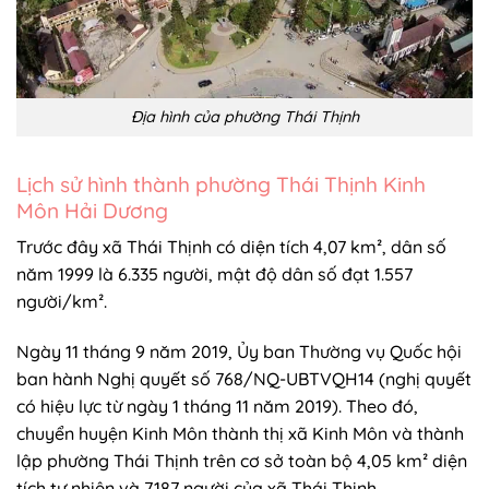
Địa hình của phường Thái Thịnh
Lịch sử hình thành phường Thái Thịnh Kinh
Môn Hải Dương
Trước đây xã Thái Thịnh có diện tích 4,07 km², dân số
năm 1999 là 6.335 người, mật độ dân số đạt 1.557
người/km².
Ngày 11 tháng 9 năm 2019, Ủy ban Thường vụ Quốc hội
ban hành Nghị quyết số 768/NQ-UBTVQH14 (nghị quyết
có hiệu lực từ ngày 1 tháng 11 năm 2019). Theo đó,
chuyển huyện Kinh Môn thành thị xã Kinh Môn và thành
lập phường Thái Thịnh trên cơ sở toàn bộ 4,05 km² diện
tích tự nhiên và 7.187 người của xã Thái Thịnh.