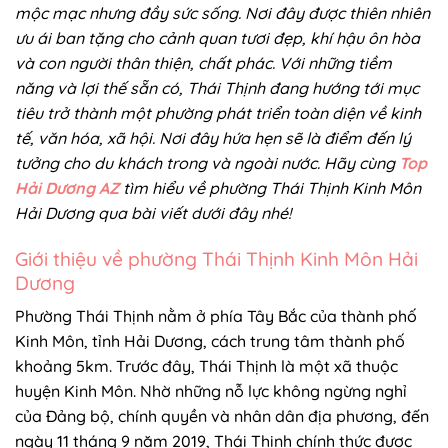
mộc mạc nhưng đầy sức sống. Nơi đây được thiên nhiên
ưu ái ban tặng cho cảnh quan tươi đẹp, khí hậu ôn hòa
và con người thân thiện, chất phác. Với những tiềm
năng và lợi thế sẵn có, Thái Thịnh đang hướng tới mục
tiêu trở thành một phường phát triển toàn diện về kinh
tế, văn hóa, xã hội. Nơi đây hứa hẹn sẽ là điểm đến lý
tưởng cho du khách trong và ngoài nước. Hãy cùng
Top
Hải Dương AZ
tìm hiểu về phường Thái Thịnh Kinh Môn
Hải Dương qua bài viết dưới đây nhé!
Giới thiệu về phường Thái Thịnh Kinh Môn Hải
Dương
Phường Thái Thịnh nằm ở phía Tây Bắc của thành phố
Kinh Môn, tỉnh Hải Dương, cách trung tâm thành phố
khoảng 5km. Trước đây, Thái Thịnh là một xã thuộc
huyện Kinh Môn. Nhờ những nỗ lực không ngừng nghỉ
của Đảng bộ, chính quyền và nhân dân địa phương, đến
ngày 11 tháng 9 năm 2019, Thái Thịnh chính thức được