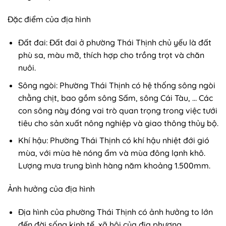
Đặc điểm của địa hình
Đất đai: Đất đai ở phường Thái Thịnh chủ yếu là đất
phù sa, màu mỡ, thích hợp cho trồng trọt và chăn
nuôi.
Sông ngòi: Phường Thái Thịnh có hệ thống sông ngòi
chằng chịt, bao gồm sông Sấm, sông Cái Tàu, … Các
con sông này đóng vai trò quan trọng trong việc tưới
tiêu cho sản xuất nông nghiệp và giao thông thủy bộ.
Khí hậu: Phường Thái Thịnh có khí hậu nhiệt đới gió
mùa, với mùa hè nóng ẩm và mùa đông lạnh khô.
Lượng mưa trung bình hàng năm khoảng 1.500mm.
Ảnh hưởng của địa hình
Địa hình của phường Thái Thịnh có ảnh hưởng to lớn
đến đời sống kinh tế, xã hội của địa phương.