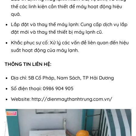
thế các linh kiện cần thiết để máy hoạt động hiệu
quả.
Lắp đặt và thay thế máy lạnh: Cung cấp dịch vụ lắp
đặt mới và thay thế thiết bị máy lạnh cũ.
Khắc phục sự cố: Xử lý các vấn đề liên quan đến hiệu
suất hoạt động của máy lạnh.
THÔNG TIN LIÊN HỆ:
Địa chỉ: 5B Cổ Pháp, Nam Sách, TP Hải Dương
Số điện thoại: 0986 904 905
Website: http://dienmaythanhtrung.com.vn/