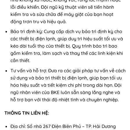
lỗi điều khiển. Đội ngũ kỹ thuật viên sẽ tiến hành
kiểm tra và sửa chữa để máy giặt của bạn hoạt
động trơn tru và hiệu quả.
Bảo trì định kỳ: Cung cấp dịch vụ bảo trì định kỳ cho
các thiết bị điện lạnh, giúp duy trì hiệu suất tối ưu và
kéo dài tuổi thọ của thiết bị. Quy trình bảo trì bao
gồm kiểm tra, làm sạch và thay thế các linh kiện khi
cần thiết.
Tư vấn và hỗ trợ: Đưa ra các giải pháp tư vấn về cách
sử dụng và bảo trì thiết bị điện lạnh, giúp bạn tối ưu
hóa hiệu suất và tiết kiệm chi phí trong dài hạn. Đội
ngũ nhân viên của BKE luôn sẵn sàng lắng nghe và
hỗ trợ bạn với thái độ nhiệt tình và chuyên nghiệp.
THÔNG TIN LIÊN HỆ:
Địa chỉ: Số nhà 267 Điện Biên Phủ – TP. Hải Dương