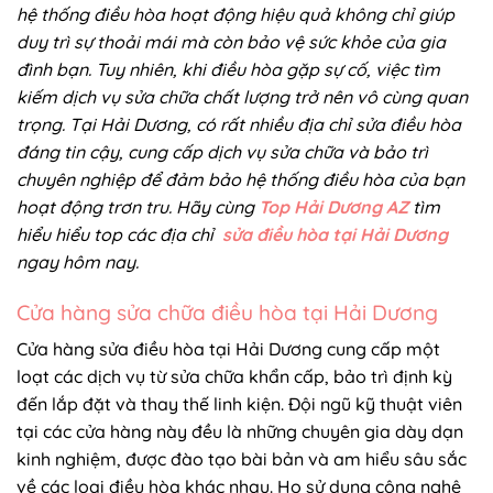
hệ thống điều hòa hoạt động hiệu quả không chỉ giúp
duy trì sự thoải mái mà còn bảo vệ sức khỏe của gia
đình bạn. Tuy nhiên, khi điều hòa gặp sự cố, việc tìm
kiếm dịch vụ sửa chữa chất lượng trở nên vô cùng quan
trọng. Tại Hải Dương, có rất nhiều địa chỉ sửa điều hòa
đáng tin cậy, cung cấp dịch vụ sửa chữa và bảo trì
chuyên nghiệp để đảm bảo hệ thống điều hòa của bạn
hoạt động trơn tru. Hãy cùng
Top Hải Dương AZ
tìm
hiểu hiểu top các địa chỉ
sửa điều hòa tại Hải Dương
ngay hôm nay.
Cửa hàng sửa chữa điều hòa tại Hải Dương
Cửa hàng sửa điều hòa tại Hải Dương cung cấp một
loạt các dịch vụ từ sửa chữa khẩn cấp, bảo trì định kỳ
đến lắp đặt và thay thế linh kiện. Đội ngũ kỹ thuật viên
tại các cửa hàng này đều là những chuyên gia dày dạn
kinh nghiệm, được đào tạo bài bản và am hiểu sâu sắc
về các loại điều hòa khác nhau. Họ sử dụng công nghệ