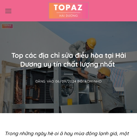
Bỏ
qua
nội
dung
Top các địa chỉ sửa điều hòa tại Hải
Dương uy tín chất lượng nhất
ĐĂNG VÀO
06/09/2024
BỞI
ADMINHD
Trong những ngày hè oi ả hay mùa đông lạnh giá, một