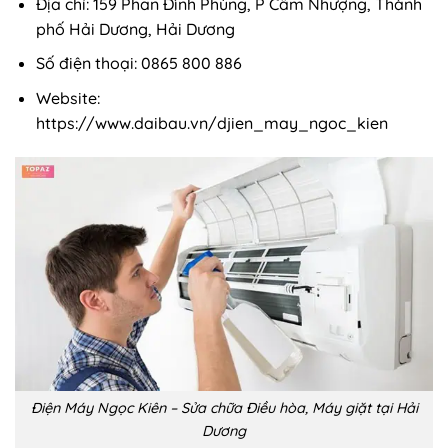
Địa chỉ: 159 Phan Đình Phùng, P Cẩm Nhượng, Thành
phố Hải Dương, Hải Dương
Số điện thoại: 0865 800 886
Website:
https://www.daibau.vn/djien_may_ngoc_kien
Điện Máy Ngọc Kiên – Sửa chữa Điều hòa, Máy giặt tại Hải
Dương