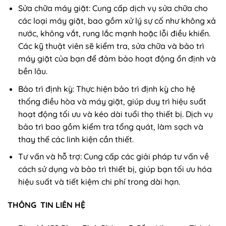
Sửa chữa máy giặt: Cung cấp dịch vụ sửa chữa cho
các loại máy giặt, bao gồm xử lý sự cố như không xả
nước, không vắt, rung lắc mạnh hoặc lỗi điều khiển.
Các kỹ thuật viên sẽ kiểm tra, sửa chữa và bảo trì
máy giặt của bạn để đảm bảo hoạt động ổn định và
bền lâu.
Bảo trì định kỳ: Thực hiện bảo trì định kỳ cho hệ
thống điều hòa và máy giặt, giúp duy trì hiệu suất
hoạt động tối ưu và kéo dài tuổi thọ thiết bị. Dịch vụ
bảo trì bao gồm kiểm tra tổng quát, làm sạch và
thay thế các linh kiện cần thiết.
Tư vấn và hỗ trợ: Cung cấp các giải pháp tư vấn về
cách sử dụng và bảo trì thiết bị, giúp bạn tối ưu hóa
hiệu suất và tiết kiệm chi phí trong dài hạn.
THÔNG TIN LIÊN HỆ