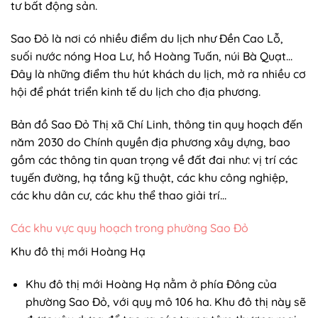
tư bất động sản.
Sao Đỏ là nơi có nhiều điểm du lịch như Đền Cao Lỗ,
suối nước nóng Hoa Lư, hồ Hoàng Tuấn, núi Bà Quạt…
Đây là những điểm thu hút khách du lịch, mở ra nhiều cơ
hội để phát triển kinh tế du lịch cho địa phương.
Bản đồ Sao Đỏ Thị xã Chí Linh, thông tin quy hoạch đến
năm 2030 do Chính quyền địa phương xây dựng, bao
gồm các thông tin quan trọng về đất đai như: vị trí các
tuyến đường, hạ tầng kỹ thuật, các khu công nghiệp,
các khu dân cư, các khu thể thao giải trí…
Các khu vực quy hoạch trong phường Sao Đỏ
Khu đô thị mới Hoàng Hạ
Khu đô thị mới Hoàng Hạ nằm ở phía Đông của
phường Sao Đỏ, với quy mô 106 ha. Khu đô thị này sẽ