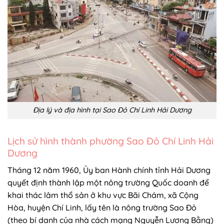
Địa lý và địa hình tại Sao Đỏ Chí Linh Hải Dương
Lịch sử hình thành phường Sao Đỏ Chí Linh Hải
Dương
Tháng 12 năm 1960, Ủy ban Hành chính tỉnh Hải Dương
quyết định thành lập một nông trường Quốc doanh để
khai thác lâm thổ sản ở khu vực Bãi Chám, xã Cộng
Hòa, huyện Chí Linh, lấy tên là nông trường Sao Đỏ
(theo bí danh của nhà cách mạng Nguyễn Lương Bằng)