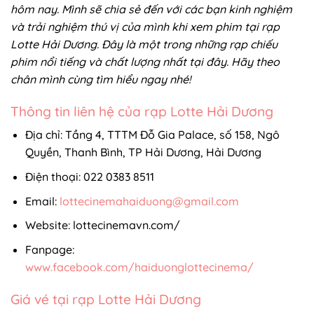
hôm nay. Mình sẽ chia sẻ đến với các bạn kinh nghiệm
và trải nghiệm thú vị của mình khi xem phim tại rạp
Lotte Hải Dương. Đây là một trong những rạp chiếu
phim nổi tiếng và chất lượng nhất tại đây. Hãy theo
chân mình cùng tìm hiểu ngay nhé!
Thông tin liên hệ của rạp Lotte Hải Dương
Địa chỉ: Tầng 4, TTTM Đỗ Gia Palace, số 158, Ngô
Quyền, Thanh Bình, TP Hải Dương, Hải Dương
Điện thoại: 022 0383 8511
Email:
lottecinemahaiduong@gmail.com
Website: lottecinemavn.com/
Fanpage:
www.facebook.com/haiduonglottecinema/
Giá vé tại rạp Lotte Hải Dương