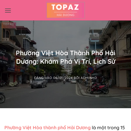
Bỏ
qua
nội
dung
Phường Việt Hòa Thành Phố Hải
Dương: Khám Phá Vị Trí, Lịch Sử
ĐĂNG VÀO
06/01/2024
BỞI
ADMINHD
Phường Việt Hòa thành phố Hải Dương
là một trong 15