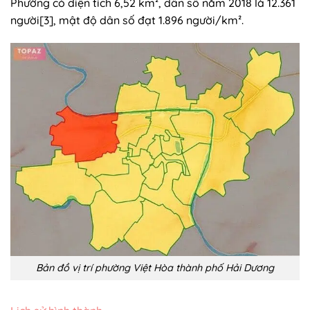
Phường có diện tích 6,52 km², dân số năm 2018 là 12.361
người[3], mật độ dân số đạt 1.896 người/km².
Bản đồ vị trí phường Việt Hòa thành phố Hải Dương