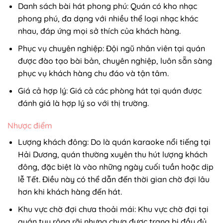
Danh sách bài hát phong phú: Quán có kho nhạc
phong phú, đa dạng với nhiều thể loại nhạc khác
nhau, đáp ứng mọi sở thích của khách hàng.
Phục vụ chuyên nghiệp: Đội ngũ nhân viên tại quán
được đào tạo bài bản, chuyên nghiệp, luôn sẵn sàng
phục vụ khách hàng chu đáo và tận tâm.
Giá cả hợp lý: Giá cả các phòng hát tại quán được
đánh giá là hợp lý so với thị trường.
Nhược điểm
Lượng khách đông: Do là quán karaoke nổi tiếng tại
Hải Dương, quán thường xuyên thu hút lượng khách
đông, đặc biệt là vào những ngày cuối tuần hoặc dịp
lễ Tết. Điều này có thể dẫn đến thời gian chờ đợi lâu
hơn khi khách hàng đến hát.
Khu vực chờ đợi chưa thoải mái: Khu vực chờ đợi tại
quán tuy rộng rãi nhưng chưa được trang bị đầy đủ