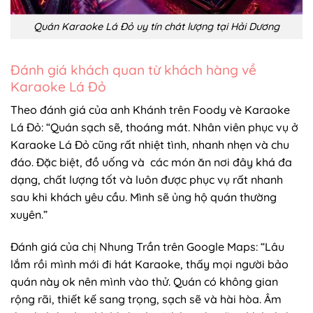
Quán Karaoke Lá Đỏ uy tín chát lượng tại Hải Dương
Đánh giá khách quan từ khách hàng về
Karaoke Lá Đỏ
Theo đánh giá của anh Khánh trên Foody vè Karaoke
Lá Đỏ: “Quán sạch sẽ, thoáng mát. Nhân viên phục vụ ở
Karaoke Lá Đỏ cũng rất nhiệt tình, nhanh nhẹn và chu
đáo. Đặc biệt, đồ uống và các món ăn nơi đây khá đa
dạng, chất lượng tốt và luôn được phục vụ rất nhanh
sau khi khách yêu cầu. Mình sẽ ủng hộ quán thường
xuyên.”
Đánh giá của chị Nhung Trần trên Google Maps: “Lâu
lắm rồi mình mới đi hát Karaoke, thấy mọi người bảo
quán này ok nên mình vào thử. Quán có không gian
rộng rãi, thiết kế sang trọng, sạch sẽ và hài hòa. Âm