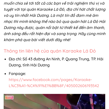
muốn chia sẻ tới tất cả các bạn về trải nghiệm thú vị và
tuyệt vời tại quán Karaoke Lá Đỏ, địa chỉ hát chất lượng
và uy tín nhất Hải Dương. Là một tín đồ đam mê âm
nhạc thì mình không thể nào bỏ qua quán hát Lá Đỏ Hải
Dương này được, quán nổi bật từ thiết kế đến âm thanh,
ánh sáng đều rất hiện đại và sang trọng. Hãy cùng mình
khám phá qua bài viết dưới đây nhé!
Thông tin liên hệ của quán Karaoke Lá Đỏ
Địa chỉ: Số 43 đường An Ninh, P. Quang Trung, TP. Hải
Dương, tỉnh Hải Dương
Fanpage:
https://www.facebook.com/pages/Karaoke-
L%C3%A1-%C4%91%E1%BB%8F/405002606193542