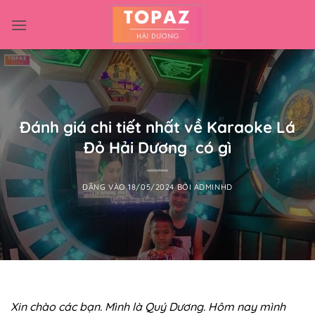
Bỏ
qua
nội
dung
Đánh giá chi tiết nhất về Karaoke Lá
Đỏ Hải Dương có gì
ĐĂNG VÀO
18/05/2024
BỞI
ADMINHD
Xin chào các bạn. Mình là Quý Dương. Hôm nay mình