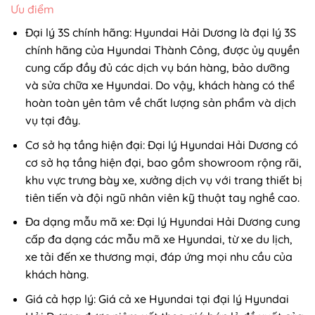
Ưu điểm
Đại lý 3S chính hãng: Hyundai Hải Dương là đại lý 3S
chính hãng của Hyundai Thành Công, được ủy quyền
cung cấp đầy đủ các dịch vụ bán hàng, bảo dưỡng
và sửa chữa xe Hyundai. Do vậy, khách hàng có thể
hoàn toàn yên tâm về chất lượng sản phẩm và dịch
vụ tại đây.
Cơ sở hạ tầng hiện đại: Đại lý Hyundai Hải Dương có
cơ sở hạ tầng hiện đại, bao gồm showroom rộng rãi,
khu vực trưng bày xe, xưởng dịch vụ với trang thiết bị
tiên tiến và đội ngũ nhân viên kỹ thuật tay nghề cao.
Đa dạng mẫu mã xe: Đại lý Hyundai Hải Dương cung
cấp đa dạng các mẫu mã xe Hyundai, từ xe du lịch,
xe tải đến xe thương mại, đáp ứng mọi nhu cầu của
khách hàng.
Giá cả hợp lý: Giá cả xe Hyundai tại đại lý Hyundai