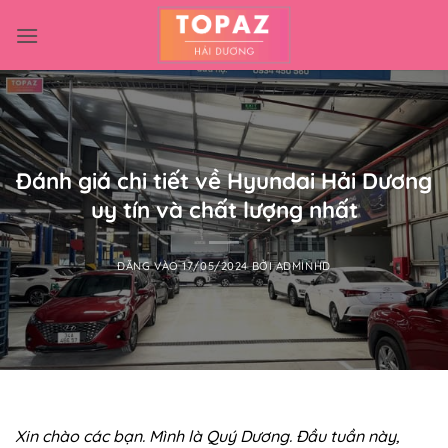
Bỏ
qua
nội
dung
Đánh giá chi tiết về Hyundai Hải Dương
uy tín và chất lượng nhất
ĐĂNG VÀO
17/05/2024
BỞI
ADMINHD
Xin chào các bạn. Mình là Quý Dương. Đầu tuần này,