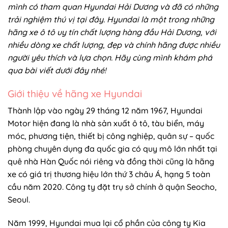
mình có tham quan Hyundai Hải Dương và đã có những
trải nghiệm thú vị tại đây. Hyundai là một trong những
hãng xe ô tô uy tín chất lượng hàng đầu Hải Dương, với
nhiều dòng xe chất lượng, đẹp và chính hãng được nhiều
người yêu thích và lựa chọn. Hãy cùng mình khám phá
qua bài viết dưới đây nhé!
Giới thiệu về hãng xe Hyundai
Thành lập vào ngày 29 tháng 12 năm 1967, Hyundai
Motor hiện đang là nhà sản xuất ô tô, tàu biển, máy
móc, phương tiện, thiết bị công nghiệp, quân sự – quốc
phòng chuyên dụng đa quốc gia có quy mô lớn nhất tại
quê nhà Hàn Quốc nói riêng và đồng thời cũng là hãng
xe có giá trị thương hiệu lớn thứ 3 châu Á, hạng 5 toàn
cầu năm 2020. Công ty đặt trụ sở chính ở quận Seocho,
Seoul.
Năm 1999, Hyundai mua lại cổ phần của công ty Kia