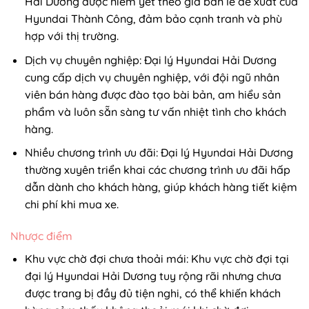
Hải Dương được niêm yết theo giá bán lẻ đề xuất của
Hyundai Thành Công, đảm bảo cạnh tranh và phù
hợp với thị trường.
Dịch vụ chuyên nghiệp: Đại lý Hyundai Hải Dương
cung cấp dịch vụ chuyên nghiệp, với đội ngũ nhân
viên bán hàng được đào tạo bài bản, am hiểu sản
phẩm và luôn sẵn sàng tư vấn nhiệt tình cho khách
hàng.
Nhiều chương trình ưu đãi: Đại lý Hyundai Hải Dương
thường xuyên triển khai các chương trình ưu đãi hấp
dẫn dành cho khách hàng, giúp khách hàng tiết kiệm
chi phí khi mua xe.
Nhược điểm
Khu vực chờ đợi chưa thoải mái: Khu vực chờ đợi tại
đại lý Hyundai Hải Dương tuy rộng rãi nhưng chưa
được trang bị đầy đủ tiện nghi, có thể khiến khách