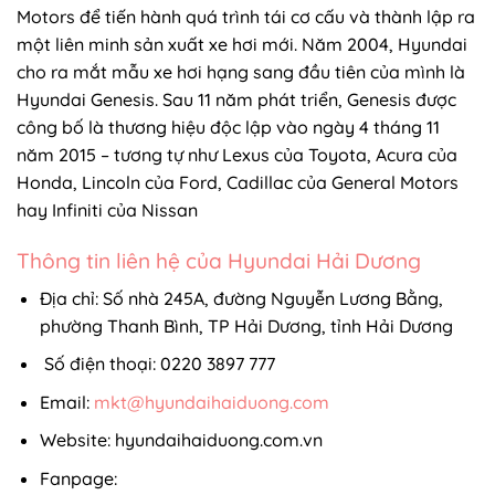
Motors để tiến hành quá trình tái cơ cấu và thành lập ra
một liên minh sản xuất xe hơi mới. Năm 2004, Hyundai
cho ra mắt mẫu xe hơi hạng sang đầu tiên của mình là
Hyundai Genesis. Sau 11 năm phát triển, Genesis được
công bố là thương hiệu độc lập vào ngày 4 tháng 11
năm 2015 – tương tự như Lexus của Toyota, Acura của
Honda, Lincoln của Ford, Cadillac của General Motors
hay Infiniti của Nissan
Thông tin liên hệ của Hyundai Hải Dương
Địa chỉ: Số nhà 245A, đường Nguyễn Lương Bằng,
phường Thanh Bình, TP Hải Dương, tỉnh Hải Dương
Số điện thoại: 0220 3897 777
Email:
mkt@hyundaihaiduong.com
Website: hyundaihaiduong.com.vn
Fanpage: