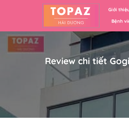
Bỏ
Giới thiệ
qua
nội
Bệnh vi
dung
Review chi tiết Go