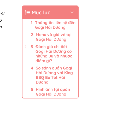
Mục lục
rải
u
Thông tin liên hệ đến
n
Gogi Hải Dương
Menu và giá vé tại
Gogi Hải Dương
Đánh giá chi tiết
Gogi Hải Dương có
những ưu và nhược
điểm gì?
So sánh quán Gogi
Hải Dương với King
BBQ Buffet Hải
Dương
Hình ảnh tại quán
Gogi Hải Dương