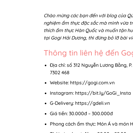
Chào mừng các bạn đến với blog của Qú
nghiệm ẩm thực đặc sắc mà mình vừa trả
thích ẩm thực Hàn Quốc và muốn tận hư
tại Gogi Hải Dương, thì đừng bỏ lỡ bài vi
Thông tin liên hệ đến G
Địa chỉ: số 312 Nguyễn Lương Bằng, P
7302 468
Website: https://gogi.com.vn​
Instagram: https://bit.ly/GoGi_Insta​
G-Delivery: https://gdeli.vn
Giá tiền: 30.000đ – 300.000đ
Phong cách ẩm thực: Món Á và món 