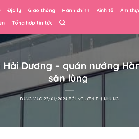
u
Địa lý
Giao thông
Hành chính
Kinh tế
Ẩm thự
ện
Tổng hợp tin tức
gi Hải Dương – quán nướng Hàn
săn lùng
ĐĂNG VÀO
23/01/2024
BỞI
NGUYỄN THỊ NHUNG