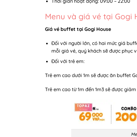
Thời gian hoạt động: 09:00 – 22:00
Menu và giá vé tại Gogi
Giá vé buffet tại Gogi House
Đối với người lớn, có hai mức giá buf
mỗi giá vé, quý khách sẽ được phục 
Đối với trẻ em:
Trẻ em cao dưới 1m sẽ được ăn buffet G
Trẻ em cao từ 1m đến 1m3 sẽ được giảm
Me