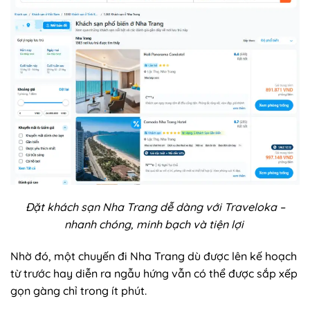
Đặt khách sạn Nha Trang dễ dàng với Traveloka –
nhanh chóng, minh bạch và tiện lợi
Nhờ đó, một chuyến đi Nha Trang dù được lên kế hoạch
từ trước hay diễn ra ngẫu hứng vẫn có thể được sắp xếp
gọn gàng chỉ trong ít phút.