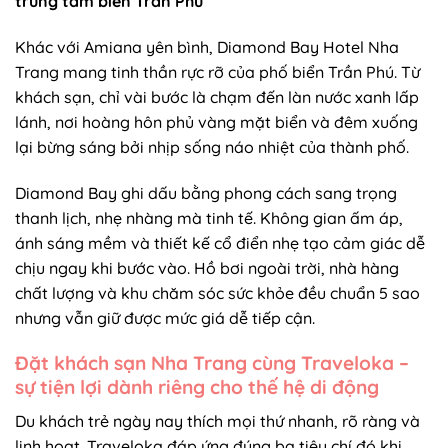
trung tâm biển Trần Phú
Khác với Amiana yên bình, Diamond Bay Hotel Nha
Trang mang tinh thần rực rỡ của phố biển Trần Phú. Từ
khách sạn, chỉ vài bước là chạm đến làn nước xanh lấp
lánh, nơi hoàng hôn phủ vàng mặt biển và đêm xuống
lại bừng sáng bởi nhịp sống náo nhiệt của thành phố.
Diamond Bay ghi dấu bằng phong cách sang trọng
thanh lịch, nhẹ nhàng mà tinh tế. Không gian ấm áp,
ánh sáng mềm và thiết kế cổ điển nhẹ tạo cảm giác dễ
chịu ngay khi bước vào. Hồ bơi ngoài trời, nhà hàng
chất lượng và khu chăm sóc sức khỏe đều chuẩn 5 sao
nhưng vẫn giữ được mức giá dễ tiếp cận.
Đặt khách sạn Nha Trang cùng Traveloka –
sự tiện lợi dành riêng cho thế hệ di động
Du khách trẻ ngày nay thích mọi thứ nhanh, rõ ràng và
linh hoạt. Traveloka đáp ứng đúng ba tiêu chí đó khi