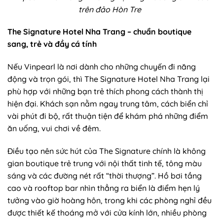
trên đảo Hòn Tre
The Signature Hotel Nha Trang – chuẩn boutique
sang, trẻ và đầy cá tính
Nếu Vinpearl là nơi dành cho những chuyến đi năng
động và trọn gói, thì The Signature Hotel Nha Trang lại
phù hợp với những bạn trẻ thích phong cách thành thị
hiện đại. Khách sạn nằm ngay trung tâm, cách biển chỉ
vài phút đi bộ, rất thuận tiện để khám phá những điểm
ăn uống, vui chơi về đêm.
Điều tạo nên sức hút của The Signature chính là không
gian boutique trẻ trung với nội thất tinh tế, tông màu
sáng và các đường nét rất “thời thượng”. Hồ bơi tầng
cao và rooftop bar nhìn thẳng ra biển là điểm hẹn lý
tưởng vào giờ hoàng hôn, trong khi các phòng nghỉ đều
được thiết kế thoáng mở với cửa kính lớn, nhiều phòng