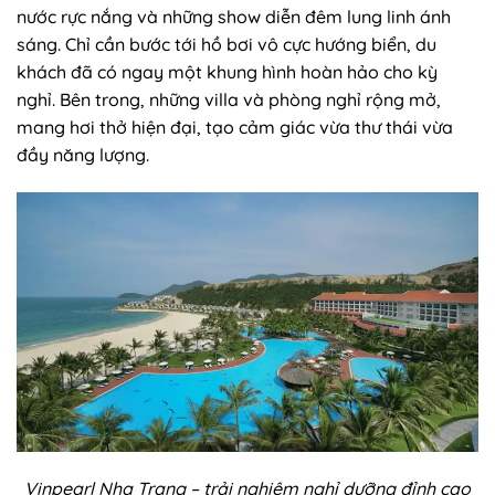
nước rực nắng và những show diễn đêm lung linh ánh
sáng. Chỉ cần bước tới hồ bơi vô cực hướng biển, du
khách đã có ngay một khung hình hoàn hảo cho kỳ
nghỉ. Bên trong, những villa và phòng nghỉ rộng mở,
mang hơi thở hiện đại, tạo cảm giác vừa thư thái vừa
đầy năng lượng.
Vinpearl Nha Trang – trải nghiệm nghỉ dưỡng đỉnh cao