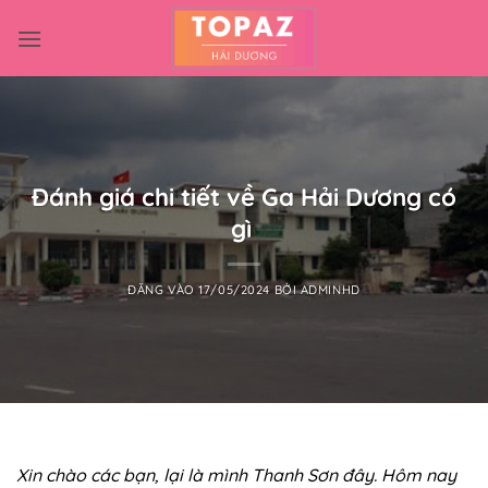
Bỏ
qua
nội
dung
Đánh giá chi tiết về Ga Hải Dương có
gì
ĐĂNG VÀO
17/05/2024
BỞI
ADMINHD
Xin chào các bạn, lại là mình Thanh Sơn đây. Hôm nay