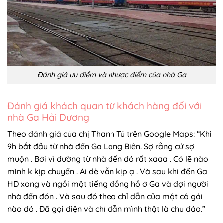
Đánh giá ưu điểm và nhược điểm của nhà Ga
Đánh giá khách quan từ khách hàng đối với
nhà Ga Hải Dương
Theo đánh giá của chị Thanh Tú trên Google Maps: “Khi
9h bắt đầu từ nhà đến Ga Long Biên. Sợ rằng cứ sợ
muộn . Bởi vì đường từ nhà đến đó rất xaaa . Có lẽ nào
mình k kịp chuyến . Ai dè vẫn kịp ạ . Và sau khi đến Ga
HD xong và ngồi một tiếng đồng hồ ở Ga và đợi người
nhà đến đón . Và sau đó theo chỉ dẫn của một cô gái
nào đó . Đã gọi điện và chỉ dẫn mình thật là chu đáo.”