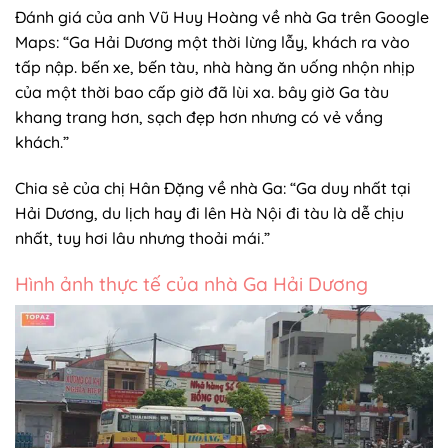
Đánh giá của anh Vũ Huy Hoàng về nhà Ga trên Google
Maps: “Ga Hải Dương một thời lừng lẫy, khách ra vào
tấp nập. bến xe, bến tàu, nhà hàng ăn uống nhộn nhịp
của một thời bao cấp giờ đã lùi xa. bây giờ Ga tàu
khang trang hơn, sạch đẹp hơn nhưng có vẻ vắng
khách.”
Chia sẻ của chị Hân Đặng về nhà Ga: “Ga duy nhất tại
Hải Dương, du lịch hay đi lên Hà Nội đi tàu là dễ chịu
nhất, tuy hơi lâu nhưng thoải mái.”
Hình ảnh thực tế của nhà Ga Hải Dương