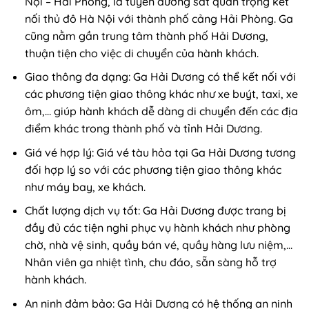
Nội – Hải Phòng, là tuyến đường sắt quan trọng kết
nối thủ đô Hà Nội với thành phố cảng Hải Phòng. Ga
cũng nằm gần trung tâm thành phố Hải Dương,
thuận tiện cho việc di chuyển của hành khách.
Giao thông đa dạng: Ga Hải Dương có thể kết nối với
các phương tiện giao thông khác như xe buýt, taxi, xe
ôm,… giúp hành khách dễ dàng di chuyển đến các địa
điểm khác trong thành phố và tỉnh Hải Dương.
Giá vé hợp lý: Giá vé tàu hỏa tại Ga Hải Dương tương
đối hợp lý so với các phương tiện giao thông khác
như máy bay, xe khách.
Chất lượng dịch vụ tốt: Ga Hải Dương được trang bị
đầy đủ các tiện nghi phục vụ hành khách như phòng
chờ, nhà vệ sinh, quầy bán vé, quầy hàng lưu niệm,…
Nhân viên ga nhiệt tình, chu đáo, sẵn sàng hỗ trợ
hành khách.
An ninh đảm bảo: Ga Hải Dương có hệ thống an ninh