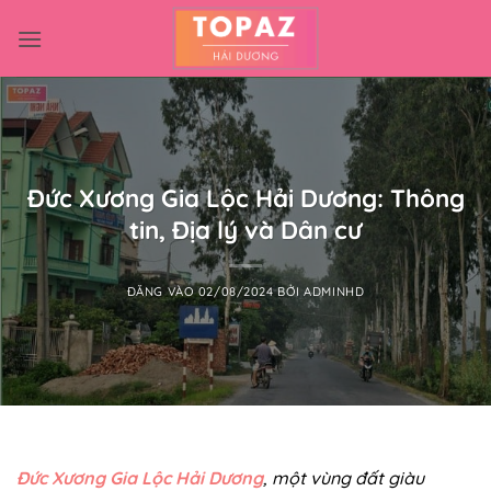
Bỏ
qua
nội
dung
Đức Xương Gia Lộc Hải Dương: Thông
tin, Địa lý và Dân cư
ĐĂNG VÀO
02/08/2024
BỞI
ADMINHD
Đức Xương Gia Lộc Hải Dương
, một vùng đất giàu