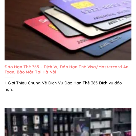
Đáo Hạn Thẻ 365 – Dịch Vụ Đáo Hạn Thẻ Visa/Mastercard An
Toàn, Bảo Mật Tại Hà Nội
I. Giới Thiệu Chung Về Dịch Vụ Đáo Hạn Thẻ 365 Dịch vụ đáo
hạn...