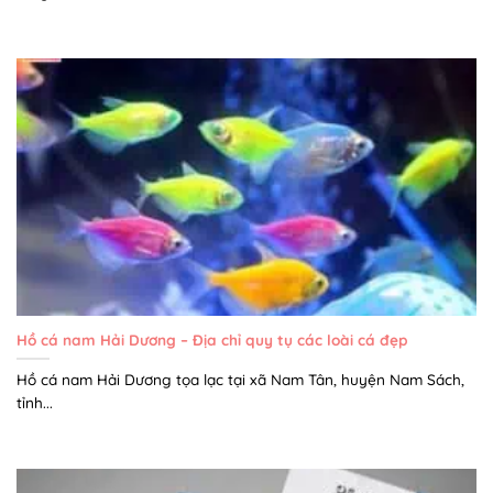
Hồ cá nam Hải Dương – Địa chỉ quy tụ các loài cá đẹp
Hồ cá nam Hải Dương tọa lạc tại xã Nam Tân, huyện Nam Sách,
tỉnh...