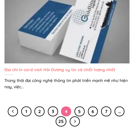
Địa chỉ In card visit Hải Dương uy tín và chất lượng nhất
Trong thời đại công nghệ thông tin phát triển mạnh mẽ như hiện
nay, việc...
1
2
3
4
5
6
7
…
25