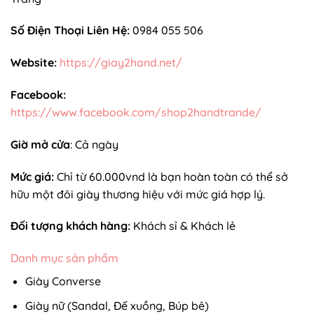
Số Điện Thoại Liên Hệ:
0984 055 506
Website:
https://giay2hand.net/
Facebook:
https://www.facebook.com/shop2handtrande/
Giờ mở cửa
: Cả ngày
Mức giá:
Chỉ từ 60.000vnd là bạn hoàn toàn có thể sở
hữu một đôi giày thương hiệu với mức giá hợp lý.
Đối tượng khách hàng:
Khách sỉ & Khách lẻ
Danh mục sản phẩm
Giày Converse
Giày nữ (Sandal, Đế xuồng, Búp bê)