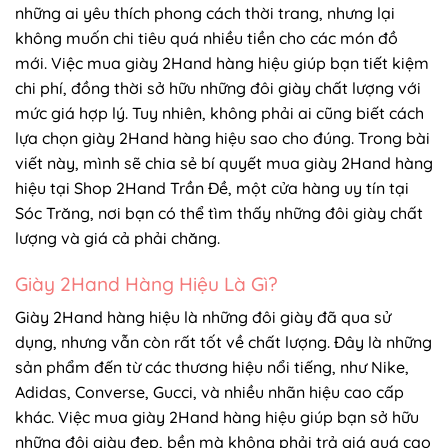
những ai yêu thích phong cách thời trang, nhưng lại
không muốn chi tiêu quá nhiều tiền cho các món đồ
mới. Việc mua giày 2Hand hàng hiệu giúp bạn tiết kiệm
chi phí, đồng thời sở hữu những đôi giày chất lượng với
mức giá hợp lý. Tuy nhiên, không phải ai cũng biết cách
lựa chọn giày 2Hand hàng hiệu sao cho đúng. Trong bài
viết này, mình sẽ chia sẻ bí quyết mua giày 2Hand hàng
hiệu tại Shop 2Hand Trần Đề, một cửa hàng uy tín tại
Sóc Trăng, nơi bạn có thể tìm thấy những đôi giày chất
lượng và giá cả phải chăng.
Giày 2Hand Hàng Hiệu Là Gì?
Giày 2Hand hàng hiệu là những đôi giày đã qua sử
dụng, nhưng vẫn còn rất tốt về chất lượng. Đây là những
sản phẩm đến từ các thương hiệu nổi tiếng, như Nike,
Adidas, Converse, Gucci, và nhiều nhãn hiệu cao cấp
khác. Việc mua giày 2Hand hàng hiệu giúp bạn sở hữu
những đôi giày đẹp, bền mà không phải trả giá quá cao