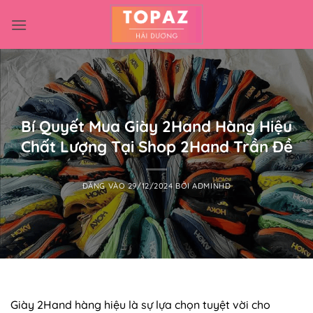
Bỏ
qua
nội
dung
Bí Quyết Mua Giày 2Hand Hàng Hiệu
Chất Lượng Tại Shop 2Hand Trần Đề
ĐĂNG VÀO
29/12/2024
BỞI
ADMINHD
Giày 2Hand hàng hiệu là sự lựa chọn tuyệt vời cho