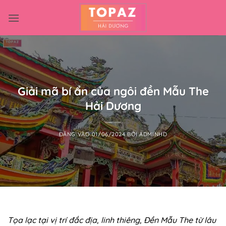
Bỏ
qua
nội
dung
Giải mã bí ẩn của ngôi đền Mẫu The
Hải Dương
ĐĂNG VÀO
01/06/2024
BỞI
ADMINHD
Tọa lạc tại vị trí đắc địa, linh thiêng, Đền Mẫu The từ lâu