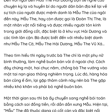
Đến với ngôi đền Mẫu The Hải Dương bạn sẽ nghe câu
chuyện kỳ lạ và huyền bí do người dân bản địa kể lại về
sự tích của người được mệnh danh là Mẫu The của ngôi
đền này. Mẫu The, hay còn được gọi là Đoàn Thị The, là
một nhân vật nổi tiếng và được nhiều người tôn kính
trong giới đồng cốt, đặc biệt là ở khu vực Hải Dương và
các tỉnh lân cận. Bà được biết đến với nhiều biệt danh
như Mẫu The Cờ, Mẫu The Hải Dương, Mẫu The Vũ Xá…
Theo tìm hiểu thì ngày trước bà The chỉ là một phụ nữ
bình thường, làm nghề buôn bán vải ở ngoài chợ. Cách
đây chừng một, hai chục năm, chồng bà The vướng vào
một tai nạn giao thông nghiêm trọng. Lúc đó, hàng hóa
bán cũng ế ẩm, lại gặp thảm cảnh này nên bà The gặp
nhiều khó khăn và phải bỏ nghề buôn bán.
Một thời gian sau thì bà ấy chuyển sang nghề bói toán
bằng cách soi đồng tiền, rồi dần dần xưng Mẫu. Hiện tại,
“Mẫu” The đã thuộc dạng có cốt cán và đặc biệt nổi