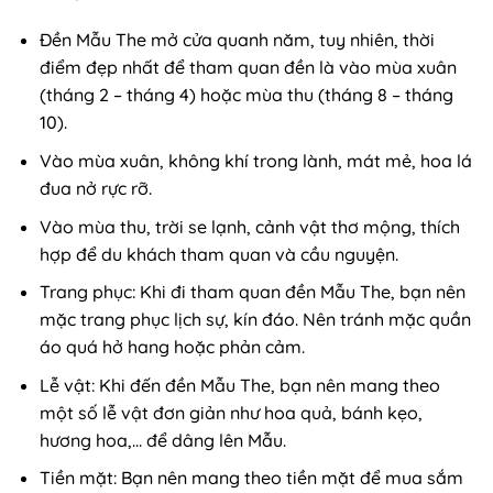
Đền Mẫu The mở cửa quanh năm, tuy nhiên, thời
điểm đẹp nhất để tham quan đền là vào mùa xuân
(tháng 2 – tháng 4) hoặc mùa thu (tháng 8 – tháng
10).
Vào mùa xuân, không khí trong lành, mát mẻ, hoa lá
đua nở rực rỡ.
Vào mùa thu, trời se lạnh, cảnh vật thơ mộng, thích
hợp để du khách tham quan và cầu nguyện.
Trang phục: Khi đi tham quan đền Mẫu The, bạn nên
mặc trang phục lịch sự, kín đáo. Nên tránh mặc quần
áo quá hở hang hoặc phản cảm.
Lễ vật: Khi đến đền Mẫu The, bạn nên mang theo
một số lễ vật đơn giản như hoa quả, bánh kẹo,
hương hoa,… để dâng lên Mẫu.
Tiền mặt: Bạn nên mang theo tiền mặt để mua sắm