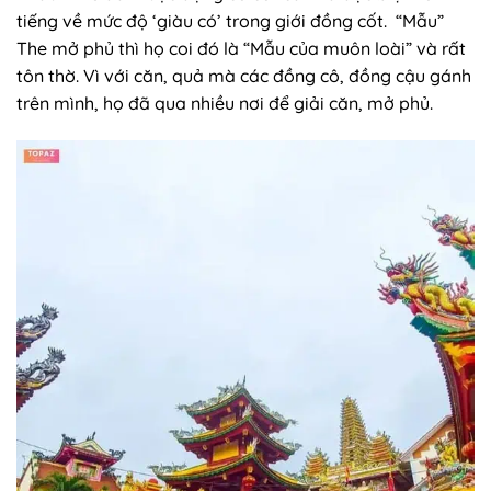
tiếng về mức độ ‘giàu có’ trong giới đồng cốt. “Mẫu”
The mở phủ thì họ coi đó là “Mẫu của muôn loài” và rất
tôn thờ. Vì với căn, quả mà các đồng cô, đồng cậu gánh
trên mình, họ đã qua nhiều nơi để giải căn, mở phủ.