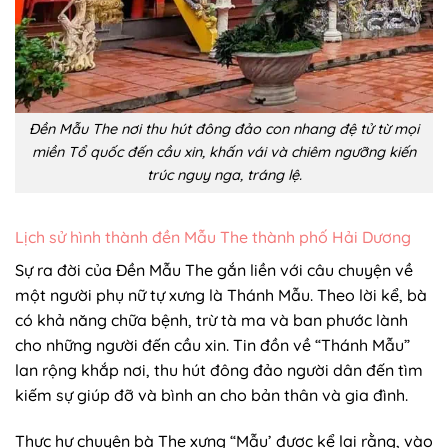
Đền Mẫu The nơi thu hút đông đảo con nhang đệ tử từ mọi
miền Tổ quốc đến cầu xin, khấn vái và chiêm ngưỡng kiến
trúc nguy nga, tráng lệ.
Lịch sử hình thành đền Mẫu The thành phố Hải Dương
Sự ra đời của Đền Mẫu The gắn liền với câu chuyện về
một người phụ nữ tự xưng là Thánh Mẫu. Theo lời kể, bà
có khả năng chữa bệnh, trừ tà ma và ban phước lành
cho những người đến cầu xin. Tin đồn về “Thánh Mẫu”
lan rộng khắp nơi, thu hút đông đảo người dân đến tìm
kiếm sự giúp đỡ và bình an cho bản thân và gia đình.
Thực hư chuyện bà The xưng “Mẫu’ được kể lại rằng, vào