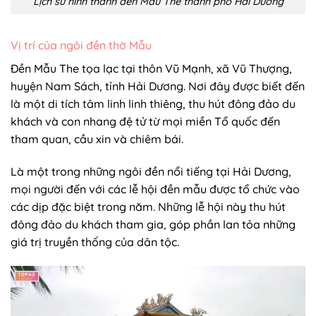
Lịch sử hình thành đền Mẫu The thành phố Hải Dương
Vị trí của ngôi đền thờ Mẫu
Đền Mẫu The tọa lạc tại thôn Vũ Mạnh, xã Vũ Thượng,
huyện Nam Sách, tỉnh Hải Dương. Nơi đây được biết đến
là một di tích tâm linh linh thiêng, thu hút đông đảo du
khách và con nhang đệ tử từ mọi miền Tổ quốc đến
tham quan, cầu xin và chiêm bái.
Là một trong những ngôi đền nổi tiếng tại Hải Dương,
mọi người đến với các lễ hội đền mẫu được tổ chức vào
các dịp đặc biệt trong năm. Những lễ hội này thu hút
đông đảo du khách tham gia, góp phần lan tỏa những
giá trị truyền thống của dân tộc.