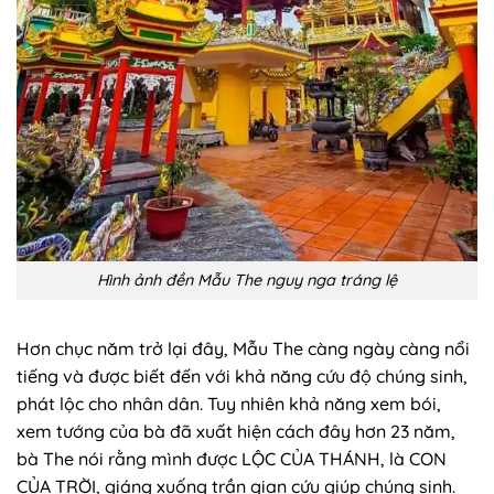
Hình ảnh đền Mẫu The nguy nga tráng lệ
Hơn chục năm trở lại đây, Mẫu The càng ngày càng nổi
tiếng và được biết đến với khả năng cứu độ chúng sinh,
phát lộc cho nhân dân. Tuy nhiên khả năng xem bói,
xem tướng của bà đã xuất hiện cách đây hơn 23 năm,
bà The nói rằng mình được LỘC CỦA THÁNH, là CON
CỦA TRỜI, giáng xuống trần gian cứu giúp chúng sinh.