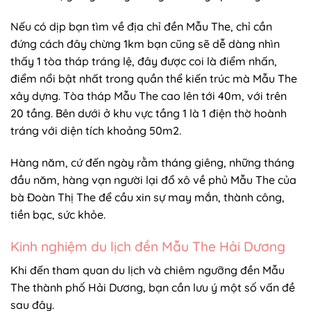
Nếu có dịp bạn tìm về địa chỉ đền Mẫu The, chỉ cần
đứng cách đây chừng 1km bạn cũng sẽ dễ dàng nhìn
thấy 1 tòa tháp tráng lệ, đây được coi là điểm nhấn,
điểm nổi bật nhất trong quần thể kiến trúc mà Mẫu The
xây dựng. Tòa tháp Mẫu The cao lên tới 40m, với trên
20 tầng. Bên dưới ở khu vực tầng 1 là 1 điện thờ hoành
tráng với diện tích khoảng 50m2.
Hàng năm, cứ đến ngày rằm tháng giêng, những tháng
đầu năm, hàng vạn người lại đổ xô về phủ Mẫu The của
bà Đoàn Thị The để cầu xin sự may mắn, thành công,
tiền bạc, sức khỏe.
Kinh nghiệm du lịch đền Mẫu The Hải Dương
Khi đến tham quan du lịch và chiêm ngưỡng đền Mẫu
The thành phố Hải Dương, bạn cần lưu ý một số vấn đề
sau đây.