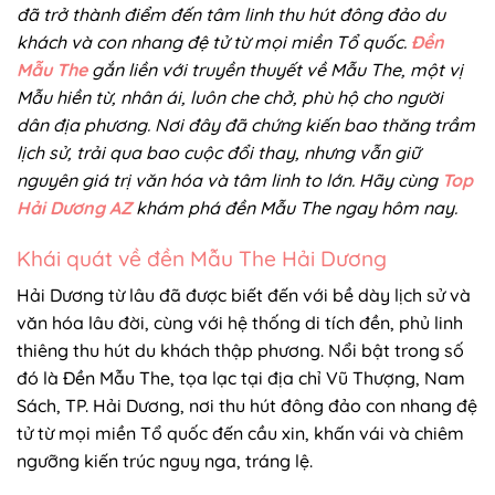
đã trở thành điểm đến tâm linh thu hút đông đảo du
khách và con nhang đệ tử từ mọi miền Tổ quốc.
Đền
Mẫu The
gắn liền với truyền thuyết về Mẫu The, một vị
Mẫu hiền từ, nhân ái, luôn che chở, phù hộ cho người
dân địa phương. Nơi đây đã chứng kiến bao thăng trầm
lịch sử, trải qua bao cuộc đổi thay, nhưng vẫn giữ
nguyên giá trị văn hóa và tâm linh to lớn. Hãy cùng
Top
Hải Dương AZ
khám phá đền Mẫu The ngay hôm nay.
Khái quát về đền Mẫu The Hải Dương
Hải Dương từ lâu đã được biết đến với bề dày lịch sử và
văn hóa lâu đời, cùng với hệ thống di tích đền, phủ linh
thiêng thu hút du khách thập phương. Nổi bật trong số
đó là Đền Mẫu The, tọa lạc tại địa chỉ Vũ Thượng, Nam
Sách, TP. Hải Dương, nơi thu hút đông đảo con nhang đệ
tử từ mọi miền Tổ quốc đến cầu xin, khấn vái và chiêm
ngưỡng kiến trúc nguy nga, tráng lệ.