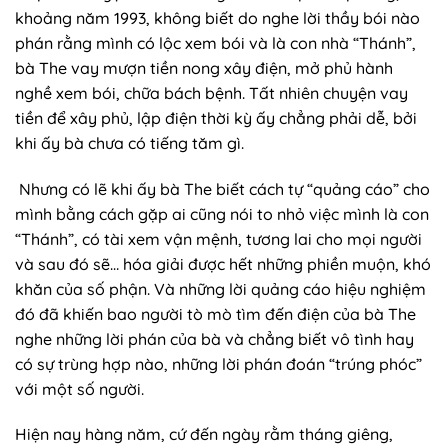
khoảng năm 1993, không biết do nghe lời thầy bói nào
phán rằng mình có lộc xem bói và là con nhà “Thánh”,
bà The vay mượn tiền nong xây điện, mở phủ hành
nghề xem bói, chữa bách bệnh. Tất nhiên chuyện vay
tiền để xây phủ, lập điện thời kỳ ấy chẳng phải dễ, bởi
khi ấy bà chưa có tiếng tăm gì.
Nhưng có lẽ khi ấy bà The biết cách tự “quảng cáo” cho
mình bằng cách gặp ai cũng nói to nhỏ việc mình là con
“Thánh”, có tài xem vận mệnh, tương lai cho mọi người
và sau đó sẽ… hóa giải được hết những phiền muộn, khó
khăn của số phận. Và những lời quảng cáo hiệu nghiệm
đó đã khiến bao người tò mò tìm đến điện của bà The
nghe những lời phán của bà và chẳng biết vô tình hay
có sự trùng hợp nào, những lời phán đoán “trúng phóc”
với một số người.
Hiện nay hàng năm, cứ đến ngày rằm tháng giêng,