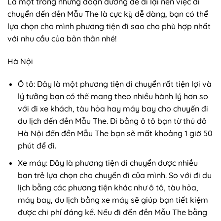
Là một trong những đoạn đường dễ đi lại nên việc di
chuyển đến đền Mẫu The là cực kỳ dễ dàng, bạn có thể
lựa chọn cho mình phương tiện đi sao cho phù hợp nhất
với nhu cầu của bản thân nhé!
Hà Nội
Ô tô: Đây là một phương tiện di chuyển rất tiện lợi và
lý tưởng bạn có thể mang theo nhiều hành lý hơn so
với đi xe khách, tàu hỏa hay máy bay cho chuyến đi
du lịch đến đền Mẫu The. Đi bằng ô tô bạn từ thủ đô
Hà Nội đến đền Mẫu The bạn sẽ mất khoảng 1 giờ 50
phút để đi.
Xe máy: Đây là phương tiện di chuyển được nhiều
bạn trẻ lựa chọn cho chuyến đi của mình. So với đi du
lịch bằng các phương tiện khác như ô tô, tàu hỏa,
máy bay, du lịch bằng xe máy sẽ giúp bạn tiết kiệm
được chi phí đáng kể. Nếu đi đến đền Mẫu The bằng