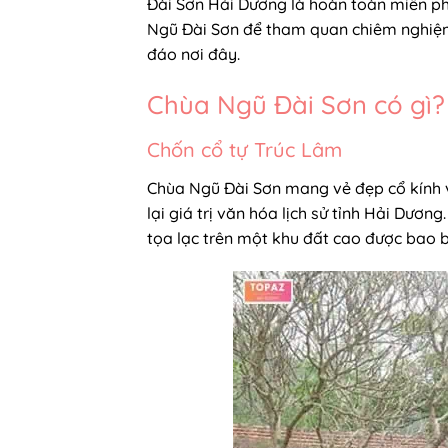
Đài Sơn Hải Dương là hoàn toàn miễn phí
Ngũ Đài Sơn để tham quan chiêm nghiệm 
đáo nơi đây.
Chùa Ngũ Đài Sơn có gì?
Chốn cổ tự Trúc Lâm
Chùa Ngũ Đài Sơn mang vẻ đẹp cổ kính v
lại giá trị văn hóa lịch sử tỉnh Hải Dươ
tọa lạc trên một khu đất cao được bao 