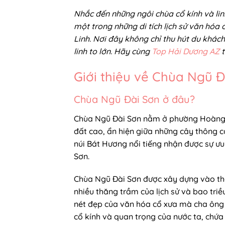
Nhắc đến những ngôi chùa cổ kính và lin
một trong những di tích lịch sử văn hóa
Linh. Nơi đây không chỉ thu hút du khách
linh to lớn. Hãy cùng
Top Hải Dương AZ
Giới thiệu về Chùa Ngũ Đ
Chùa Ngũ Đài Sơn ở đâu?
Chùa Ngũ Đài Sơn nằm ở phường Hoàng Ti
đất cao, ẩn hiện giữa những cây thông c
núi Bát Hương nổi tiếng nhận được sự ưu á
Sơn.
Chùa Ngũ Đài Sơn được xây dựng vào thế 
nhiều thăng trầm của lịch sử và bao tri
nét đẹp của văn hóa cổ xưa mà cha ông 
cổ kính và quan trọng của nước ta, chứa 