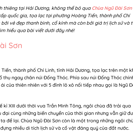
h thiêng tại Hải Dương, không thể bỏ qua
Chùa Ngũ Đài Sơn
 cấp quốc gia, tọa lạc tại phường Hoàng Tiến, thành phố Chí
 bởi vẻ đẹp thanh bình, cổ kính mà còn bởi giá trị lịch sử và
tìm hiểu qua bài viết dưới đây nhé!
ài Sơn
ến, thành phố Chí Linh, tỉnh Hải Dương, tọa lạc trên một k
ổ thụ ngay chân núi Đống Thóc. Phía sau núi Đống Thóc chín
i của thiên nhiên với 5 đỉnh lô xô nối tiếp nhau gọi là Ngũ Đ
kỉ XIII dưới thời vua Trần Minh Tông, ngôi chùa đã trải qua
ều đại cùng những biến chuyển của thời gian nhưng vẫn giữ đ
ta để lại. Chùa Ngũ Đài Sơn còn là một trong những ngôi ch
đựng nhiều di tích lịch sử và cổ vật đáng quý của đất nước.