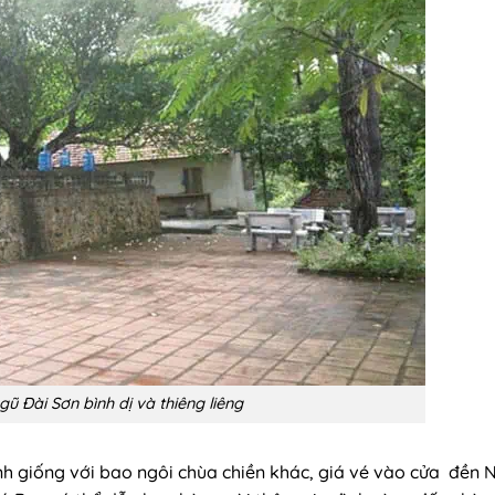
ũ Đài Sơn bình dị và thiêng liêng
linh giống với bao ngôi chùa chiền khác, giá vé vào cửa đền 