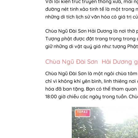
Với lối kiến trúc truyền thống xưa, mái 
đường nét tinh xảo tinh tế là một trong
những di tích lịch sử văn hóa có giá trị 
Chùa Ngũ Đài Sơn Hải Dương là nơi thờ p
Tượng phật được đặt trang trọng trong ch
giữ những di vật quý giá như: tượng Phật
Chùa Ngũ Đài Sơn Hải Dương giờ
Chùa Ngũ Đài Sơn là một ngôi chùa tâm l
chỉ vì không khí yên bình, linh thiêng n
hóa đã ban tặng. Bạn có thể tham quan 
18:00 giờ chiều các ngày trong tuần. Ch