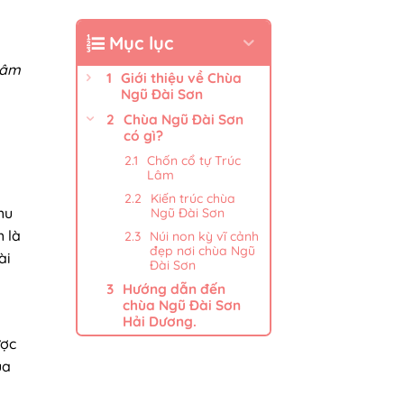
Mục lục
 tâm
Giới thiệu về Chùa
Ngũ Đài Sơn
Chùa Ngũ Đài Sơn
có gì?
Chốn cổ tự Trúc
Lâm
Kiến trúc chùa
hu
Ngũ Đài Sơn
h là
Núi non kỳ vĩ cảnh
đẹp nơi chùa Ngũ
ài
Đài Sơn
Hướng dẫn đến
chùa Ngũ Đài Sơn
Hải Dương.
ược
ùa