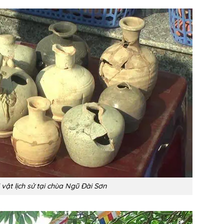
 vật lịch sử tại chùa Ngũ Đài Sơn