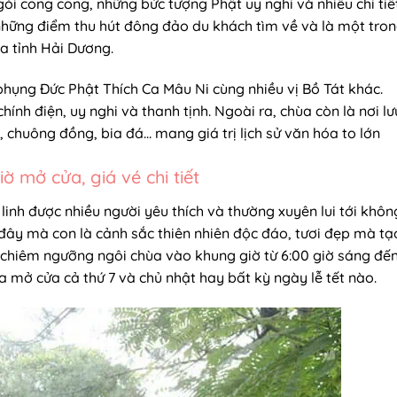
ngói cong cong, những bức tượng Phật uy nghi và nhiều chi tiế
 những điểm thu hút đông đảo du khách tìm về và là một tro
của tỉnh Hải Dương.
hụng Đức Phật Thích Ca Mâu Ni cùng nhiều vị Bồ Tát khác.
ính điện, uy nghi và thanh tịnh. Ngoài ra, chùa còn là nơi lư
, chuông đồng, bia đá… mang giá trị lịch sử văn hóa to lớn
 mở cửa, giá vé chi tiết
inh được nhiều người yêu thích và thường xuyên lui tới khôn
ơi đây mà con là cảnh sắc thiên nhiên độc đáo, tươi đẹp mà tạ
chiêm ngưỡng ngôi chùa vào khung giờ từ 6:00 giờ sáng đế
ùa mở cửa cả thứ 7 và chủ nhật hay bất kỳ ngày lễ tết nào.