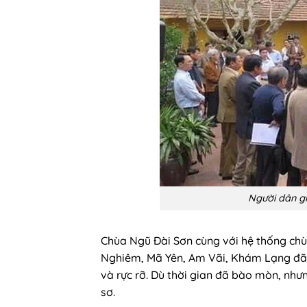
Người dân g
Chùa Ngũ Đài Sơn cùng với hệ thống ch
Nghiêm, Mã Yên, Am Vãi, Khám Lạng đã 
và rực rỡ. Dù thời gian đã bào mòn, nh
sơ.