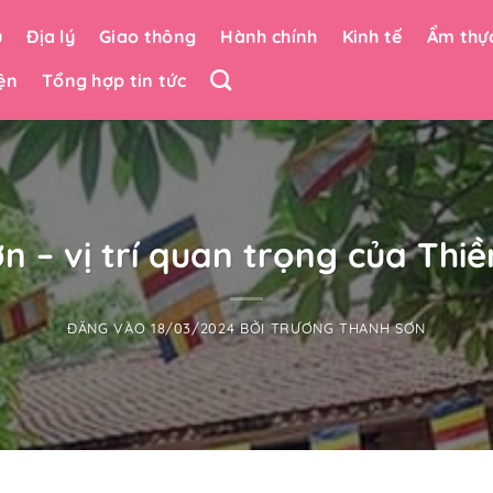
u
Địa lý
Giao thông
Hành chính
Kinh tế
Ẩm thự
ện
Tổng hợp tin tức
n – vị trí quan trọng của Thi
ĐĂNG VÀO
18/03/2024
BỞI
TRƯƠNG THANH SƠN