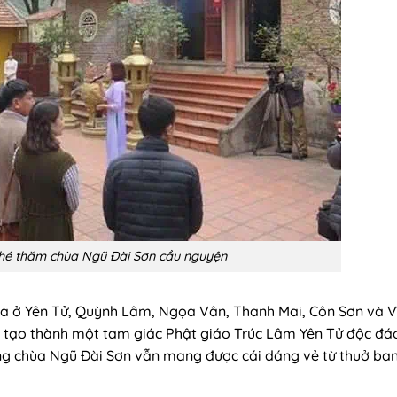
hé thăm chùa Ngũ Đài Sơn cầu nguyện
ùa ở Yên Tử, Quỳnh Lâm, Ngọa Vân, Thanh Mai, Côn Sơn và V
tạo thành một tam giác Phật giáo Trúc Lâm Yên Tử độc đá
ưng chùa Ngũ Đài Sơn vẫn mang được cái dáng vẻ từ thuở ba