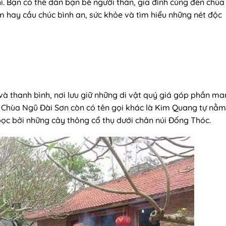
. Bạn có thể dẫn bạn bè người thân, gia đình cùng đến chùa
hay cầu chúc bình an, sức khỏe và tìm hiểu những nét độc
à thanh bình, nơi lưu giữ những di vật quý giá góp phần m
ng. Chùa Ngũ Đài Sơn còn có tên gọi khác là Kim Quang tự nằm
bọc bởi những cây thông cổ thụ dưới chân núi Đống Thóc.