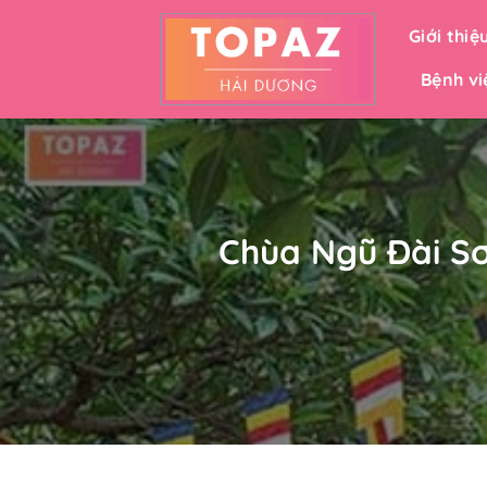
Bỏ
Giới thiệ
qua
nội
Bệnh vi
dung
Chùa Ngũ Đài Sơ