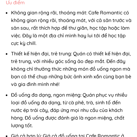
Ưu điểm
Không gian rộng rãi, thoáng mát: Cafe Romantic có
không gian rộng rãi, thoáng mát, với cả sân trước và
sân sau, rất thích hợp để thư giãn, học tập hoặc làm
việc. Đây là một địa chỉ mình hay lui tới để học tập
cực kỳ chill.
Thiết kế hiện đại, trẻ trung: Quán có thiết kế hiện đại,
trẻ trung, với nhiều góc sống ảo đẹp mắt. Đến đây
không chỉ thưởng thức những món đồ uống ngon mà
bạn có thể chụp những bức ảnh xinh xắn cùng bạn bè
và gia đình mình nhé!
Đồ uống đa dạng, ngon miệng: Quán phục vụ nhiều
loại đồ uống đa dạng, từ cà phê, trà, sinh tố đến
nước ép trái cây, đáp ứng mọi nhu cầu của khách
hàng. Đồ uống được đánh giá là ngon miệng, chất
lượng tốt.
Giá cả hợp lý: Giá cả đồ uống tại Cafe Romantic ở