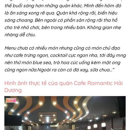
thế buổi sáng hơn những quán khác. Mình đến hôm đó
là ăn sáng xong rẽ qua.
Quán khá rộng rãi, biển hiệu
sáng choang. Bên ngoài có phần sân rộng rãi tha hồ
cho trẻ nhỏ chơi, bên trong nhiều bàn. Không gian nhẹ
nhàng dễ chịu.
Menu chưa có nhiều món nhưng cũng có món chủ đạo
như cafe trứng ngon, cocktail cực ngon nha, tới đây mng
nên thử món blue sea, trà hoa cúc uống kèm mật ong
cũng ngon nữa.Ngoài ra còn có đá xay, sữa chua…”
Hình ảnh thực tế của quán Cafe Romantic Hải
Dương