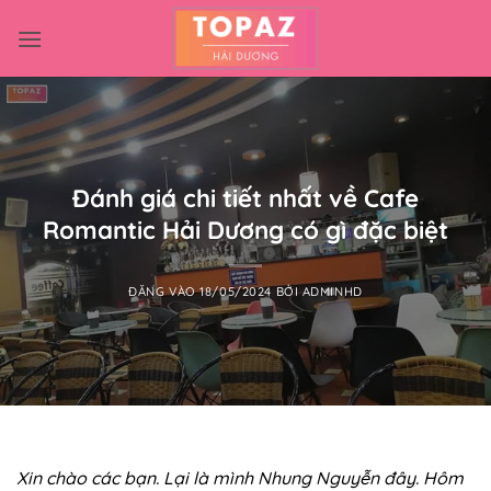
Bỏ
qua
nội
dung
Đánh giá chi tiết nhất về Cafe
Romantic Hải Dương có gì đặc biệt
ĐĂNG VÀO
18/05/2024
BỞI
ADMINHD
Xin chào các bạn. Lại là mình Nhung Nguyễn đây. Hôm