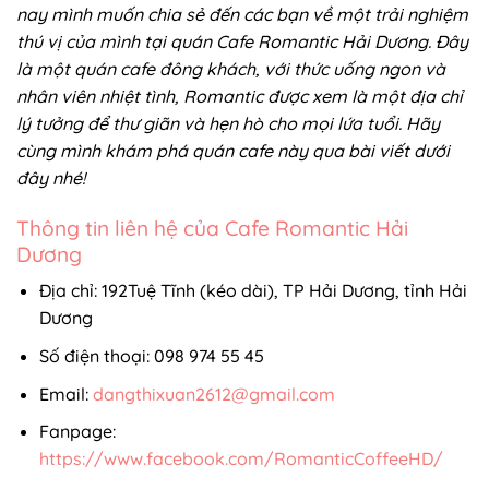
nay mình muốn chia sẻ đến các bạn về một trải nghiệm
thú vị của mình tại quán Cafe Romantic Hải Dương. Đây
là một quán cafe đông khách, với thức uống ngon và
nhân viên nhiệt tình, Romantic được xem là một địa chỉ
lý tưởng để thư giãn và hẹn hò cho mọi lứa tuổi. Hãy
cùng mình khám phá quán cafe này qua bài viết dưới
đây nhé!
Thông tin liên hệ của Cafe Romantic Hải
Dương
Địa chỉ: 192Tuệ Tĩnh (kéo dài), TP Hải Dương, tỉnh Hải
Dương
Số điện thoại: 098 974 55 45
Email:
dangthixuan2612@gmail.com
Fanpage:
https://www.facebook.com/RomanticCoffeeHD/