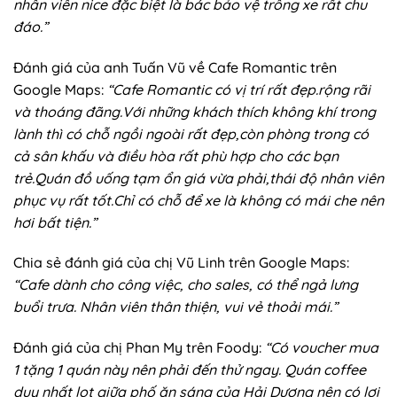
nhân viên nice đặc biệt là bác bảo vệ trông xe rất chu
đáo.”
Đánh giá của anh Tuấn Vũ về Cafe Romantic trên
Google Maps:
“Cafe Romantic có vị trí rất đẹp.rộng rãi
và thoáng đãng.Với những khách thích không khí trong
lành thì có chỗ ngồi ngoài rất đẹp,còn phòng trong có
cả sân khấu và điều hòa rất phù hợp cho các bạn
trẻ.Quán đồ uống tạm ổn giá vừa phải,thái độ nhân viên
phục vụ rất tốt.Chỉ có chỗ để xe là không có mái che nên
hơi bất tiện.”
Chia sẻ đánh giá của chị Vũ Linh trên Google Maps:
“Cafe dành cho công việc, cho sales, có thể ngả lưng
buổi trưa. Nhân viên thân thiện, vui vẻ thoải mái.”
Đánh giá của chị Phan My trên Foody:
“Có voucher mua
1 tặng 1 quán này nên phải đến thử ngay.
Quán coffee
duy nhất lọt giữa phố ăn sáng của Hải Dương nên có lợi