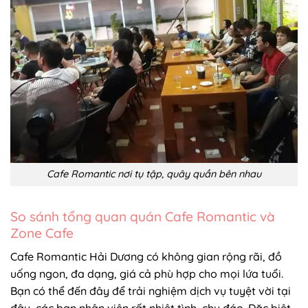
Cafe Romantic nơi tụ tập, quây quần bên nhau
So sánh tổng quan quán Cafe Romantic và
Zone Cafe
Cafe Romantic Hải Dương có không gian rộng rãi, đồ
uống ngon, đa dạng, giá cả phù hợp cho mọi lứa tuổi.
Bạn có thể đến đây để trải nghiệm dịch vụ tuyệt vời tại
đây, các bạn nhân viên rất nhiệt tình, chu đáo. Đặc biệt,