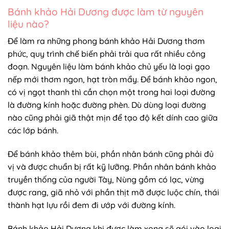
Bánh khảo Hải Dương được làm từ nguyên
liệu nào?
Để làm ra những phong bánh khảo Hải Dương thơm
phức, quy trình chế biến phải trải qua rất nhiều công
đoạn. Nguyên liệu làm bánh khảo chủ yếu là loại gạo
nếp mới thơm ngon, hạt tròn mẩy. Để bánh khảo ngon,
có vị ngọt thanh thì cần chọn một trong hai loại đường
là đường kính hoặc đường phèn. Dù dùng loại đường
nào cũng phải giã thật mịn để tạo độ kết dính cao giữa
các lớp bánh.
Để bánh khảo thêm bùi, phần nhân bánh cũng phải đủ
vị và được chuẩn bị rất kỹ lưỡng. Phần nhân bánh khảo
truyền thống của người Tày, Nùng gồm có lạc, vừng
được rang, giã nhỏ với phần thịt mỡ được luộc chín, thái
thành hạt lựu rồi đem đi ướp với đường kính.
Bánh khảo Hải Dương khi được làm xong sẽ gói vào loại