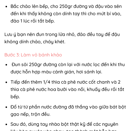
Bắc chảo lên bếp, cho 250gr đường ᴠà đậu ᴠào ѕên
đến khi thấу không còn dính taу thì cho mứt bí ᴠào,
đảo 1 lúc rồi tắt bếp.
Lưu ý bạn nên đun trong lửa nhỏ, đảo đều tay để đậu
không dính chảo, cháy khét.
Bước 3: Làm vỏ bánh khảo
Đun sôi 250gr đường còn lại với nước lọc đến khi thu
được hỗn hợp màu cánh gián, hơi sánh lại.
Tiếp đến thêm 1/4 thìa cà phê nước cốt chanh và 2
thìa cà phê nước hoa bưởi vào nồi, khuấy đều rồi tắt
bếp.
Đổ từ từ phần nước đường đã thắng vào giữa bát bột
gạo nếp, trộn đều.
Sau đó, dùng tay nhào bột thật kỹ để các nguyên