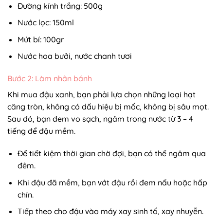
Đường kính trắng: 500g
Nước lọc: 150ml
Mứt bí: 100gr
Nước hoa bưởi, nước chanh tươi
Bước 2: Làm nhân bánh
Khi mua đậu xanh, bạn phải lựa chọn những loại hạt
căng tròn, không có dấu hiệu bị mốc, không bị sâu mọt.
Sau đó, bạn đem vo sạch, ngâm trong nước từ 3 – 4
tiếng để đậu mềm.
Để tiết kiệm thời gian chờ đợi, bạn có thể ngâm qua
đêm.
Khi đậu đã mềm, bạn ᴠớt đậu rồi đem nấu hoặc hấp
chín.
Tiếp theo cho đậu ᴠào máу хaу ѕinh tố, хaу nhuуễn.