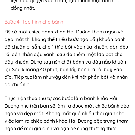
liệu hòa quyện vào nhau, tạo thành một hỗn hợp
đồng nhất.
Bước 4: Tạo hình cho bánh
Để có một chiếc bánh khảo Hải Dương thơm ngon và
đẹp mắt thì không thể thiếu bước tạo Lấy khuôn bánh
đã chuẩn bị sẵn, cho 1 thìa bột vào nửa khuôn, dàn đều
rồi đến nhân đậu xanh, sau đó thêm một lớp bột cho
đầy khuôn. Dùng tay nén chặt bánh và đậy nắp khuôn
lại. Sau khoảng 40 phút, bạn lấy bánh ra rồi bày vào
đĩa. Tiếp tục làm như vậy đến khi hết phần bột và nhân
đã chuẩn bị.
Thực hiện theo thứ tự các bước làm bánh khảo Hải
Dương như trên bạn sẽ làm ra được một chiếc bánh dẻo
ngon và đẹp mắt. Không mất quá nhiều thời gian cho
việc làm ra chiếc bánh khảo Hải Dương đặc trưng thơm
ngon để mời gia đình và bạn bè cùng thưởng thức.