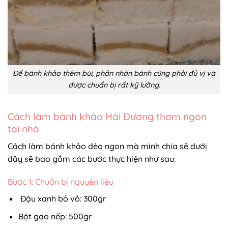
Để bánh khảo thêm bùi, phần nhân bánh cũng phải đủ vị và
được chuẩn bị rất kỹ lưỡng.
Cách làm bánh khảo Hải Dương thơm ngon
tại nhà
Cách làm bánh khảo dẻo ngon mà mình chia sẻ dưới
đây sẽ bao gồm các bước thực hiện như sau:
Bước 1: Chuẩn bị nguyên liệu
Đậu xanh bỏ vỏ: 300gr
Bột gạo nếp: 500gr