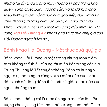
nhưng lại ẩn chứa trong mình hương vị đặc trưng khó
quên. Từng chiếc bánh vuông vắn, vàng ươm, mang
theo hương thơm nồng nàn của gạo nếp, đậu xanh và
chút thoang thoảng của hoa bưởi, như níu chân du
khách, khiến ai nếm thử một lần cũng đều nhớ mãi. Hãy
cùng
Top Hải Dương AZ
khám phá thức quà quý giá của
Hải Dương ngay hôm nay.
Bánh khảo Hải Dương – Một thức quà quý giá
Bánh khảo Hải Dương là một trong những món điểm
tâm không thể thiếu của người miền Bắc trong các dịp
Trung Thu hay lễ Tết truyền thống. Bánh có hương vị
ngọt dịu, thơm ngon cùng với sự mềm dẻo của nhân
đậu xanh dễ dàng đánh thức bất cứ giác quan nào của
người thưởng thức.
Bánh khảo không chỉ là món ăn ngon mà còn là biểu
tượng cho sự sung túc, may mắn trong năm mới. Theo