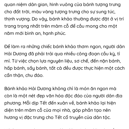
quan niệm dân gian, hình vuông của bánh tượng trưng
cho đất trời, màu vàng tượng trưng cho sự sung túc,
thịnh vượng. Do vậy, bánh khảo thường được đặt ở vị trí
trang trọng nhất trên mâm cỗ để cầu mong cho một
năm mới bình an, hạnh phúc.
Để làm ra những chiếc bánh khảo thơm ngon, người dân
Hải Dương đã phải trải qua nhiều công đoạn cầu kỳ, tỉ
mỉ. Từ việc chọn lựa nguyên liệu, sơ chế, đến nặn bánh,
hấp bánh, sấy bánh, tất cả đều được thực hiện một cách
cẩn thận, chu đáo.
Bánh khảo Hải Dương không chỉ là món ăn ngon mà
còn là một nét đẹp văn hóa độc đáo của người dân địa
phương. Mỗi dịp Tết đến xuân về, bánh khảo lại hiện
diện trên mâm cỗ của mọi nhà, góp phần tạo nên
hương vị đặc trưng cho Tết cổ truyền của dân tộc.