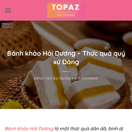
Bỏ
qua
nội
dung
Bánh khảo Hải Dương – Thức quà quý
xứ Đông
ĐĂNG VÀO
04/06/2024
BỞI
ADMINHD
Bánh khảo Hải Dương
là một thức quà dân dã, bình dị