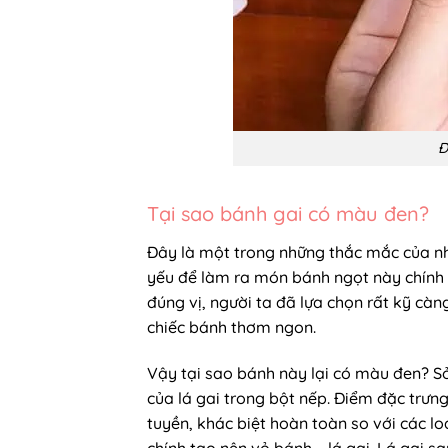
Đ
Tại sao bánh gai có màu đen?
Đây là một trong những thắc mắc của nh
yếu để làm ra món bánh ngọt này chính 
đúng vị, người ta đã lựa chọn rất kỹ cà
chiếc bánh thơm ngon.
Vậy tại sao bánh này lại có màu đen? S
của lá gai trong bột nếp. Điểm đặc trưn
tuyền, khác biệt hoàn toàn so với các l
chính tạo nên vỏ bánh – lá gai. Lá gai s