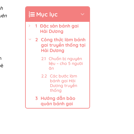
nh
Mục lục
uên
Đặc sản bánh gai
Hải Dương
Công thức làm bánh
gai truyền thống tại
Hải Dương
h
Chuẩn bị nguyên
liệu – cho 5 người
uê
ăn
Các bước làm
bánh gai Hải
Dương truyền
thống
Hướng dẫn bảo
quản bánh gai