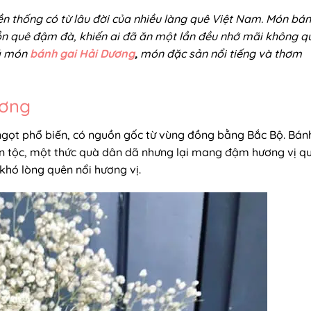
n thống có từ lâu đời của nhiều làng quê Việt Nam. Món bá
ồn quê đậm đà, khiến ai đã ăn một lần đều nhớ mãi không q
á món
bánh gai Hải Dương
,
món đặc sản nổi tiếng và thơm
ương
 ngọt phổ biến, có nguồn gốc từ vùng đồng bằng Bắc Bộ. Bán
ân tộc, một thức quà dân dã nhưng lại mang đậm hương vị q
khó lòng quên nổi hương vị.