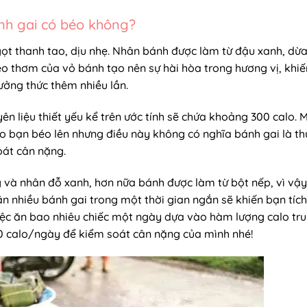
nh gai có béo không?
t thanh tao, dịu nhẹ. Nhân bánh được làm từ đậu xanh, dừ
dẻo thơm của vỏ bánh tạo nên sự hài hòa trong hương vị, khiế
ưởng thức thêm nhiều lần.
ên liệu thiết yếu kể trên ước tính sẽ chứa khoảng 300 calo. 
o bạn béo lên nhưng điều này không có nghĩa bánh gai là th
oát cân nặng.
 và nhân đỗ xanh, hơn nữa bánh được làm từ bột nếp, vì vậy
ăn nhiều bánh gai trong một thời gian ngắn sẽ khiến bạn tích
iệc ăn bao nhiêu chiếc một ngày dựa vào hàm lượng calo tr
0 calo/ngày để kiểm soát cân nặng của mình nhé!