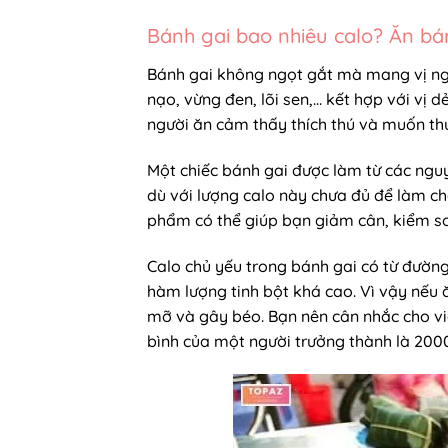
Bánh gai bao nhiêu calo? Ăn bá
Bánh gai không ngọt gắt mà mang vị ngọ
nạo, vừng đen, lõi sen,… kết hợp với vị 
người ăn cảm thấy thích thú và muốn th
Một chiếc bánh gai được làm từ các nguy
dù với lượng calo này chưa đủ để làm ch
phẩm có thể giúp bạn giảm cân, kiểm s
Calo chủ yếu trong bánh gai có từ đường
hàm lượng tinh bột khá cao. Vì vậy nếu 
mỡ và gây béo.
Bạn nên cân nhắc cho v
bình của một người trưởng thành là 200