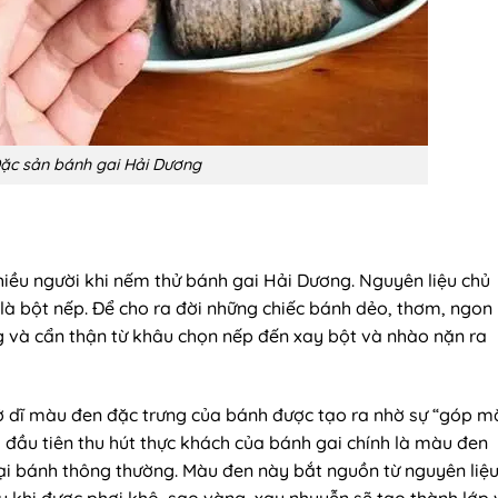
ặc sản bánh gai Hải Dương
iều người khi nếm thử bánh gai Hải Dương. Nguyên liệu chủ
là bột nếp. Để cho ra đời những chiếc bánh dẻo, thơm, ngon
ng và cẩn thận từ khâu chọn nếp đến xay bột và nhào nặn ra
ở dĩ màu đen đặc trưng của bánh được tạo ra nhờ sự “góp m
g đầu tiên thu hút thực khách của bánh gai chính là màu đen
oại bánh thông thường. Màu đen này bắt nguồn từ nguyên liệ
au khi được phơi khô, sao vàng, xay nhuyễn sẽ tạo thành lớp