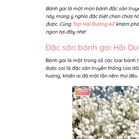
Bánh gai là một món bánh đặc sản truyề
này mang ý nghĩa đặc biệt chan chứa h
được. Cùng
Top Hải Dương AZ
khám ph
ngon tại đây nhé!
Đặc sản bánh gai Hải D
Bánh gai là một trong số các loại bánh
được coi là đặc sản truyền thống của d
hương, khiến ai đã một lần nếm thử đều 