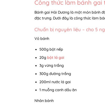
Công thức làm bánh gai 
Bánh gai Hải Dương là một món bánh đặ
đặc trưng. Dưới đây là công thức làm b
Chuẩn bị nguyên liệu – cho 5 ng
Vỏ bánh
500g bột nếp
20g
bột lá gai
3g vừng trắng
300g đường trắng
200ml nước lá gai
1 muỗng canh dầu ăn
Nhân bánh