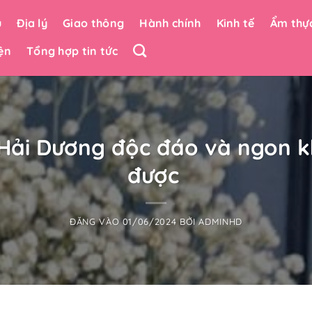
u
Địa lý
Giao thông
Hành chính
Kinh tế
Ẩm thự
ện
Tổng hợp tin tức
Hải Dương độc đáo và ngon k
được
ĐĂNG VÀO
01/06/2024
BỞI
ADMINHD