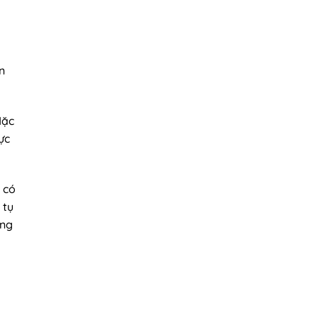
a
n
Mặc
ực
 có
 tụ
ung