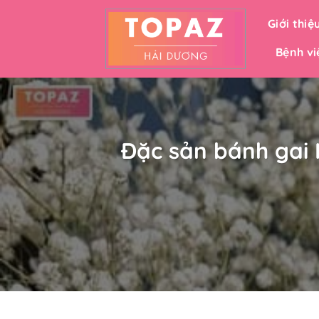
Bỏ
Giới thiệ
qua
nội
Bệnh vi
dung
Đặc sản bánh gai 