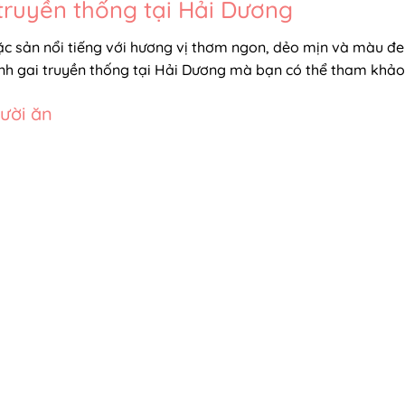
truyền thống tại Hải Dương
c sản nổi tiếng với hương vị thơm ngon, dẻo mịn và màu đ
ánh gai truyền thống tại Hải Dương mà bạn có thể tham khảo
ười ăn